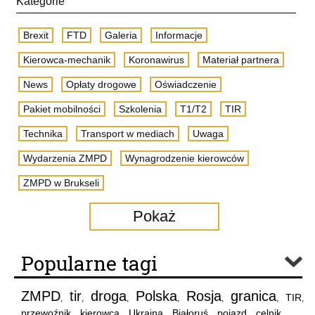
Kategorie
Brexit
FTD
Galeria
Informacje
Kierowca-mechanik
Koronawirus
Materiał partnera
News
Opłaty drogowe
Oświadczenie
Pakiet mobilności
Szkolenia
T1/T2
TIR
Technika
Transport w mediach
Uwaga
Wydarzenia ZMPD
Wynagrodzenie kierowców
ZMPD w Brukseli
Pokaż
Popularne tagi
ZMPD
tir
droga
Polska
Rosja
granica
TIR
,
,
,
,
,
,
,
przewoźnik
kierowca
Ukraina
Białoruś
pojazd
celnik
,
,
,
,
,
,