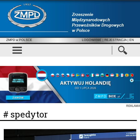
ZMPD w POLSCE
LOGOWANIE
|
REJESTRACJA
| EN
REKLAMA
# spedytor