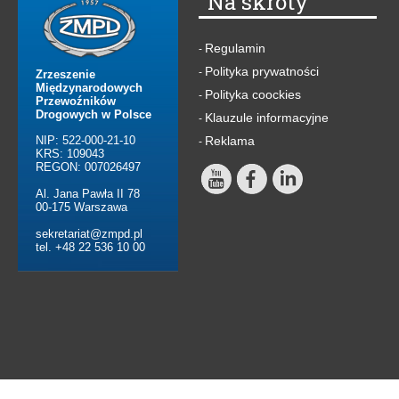
Na skróty
Regulamin
-
Polityka prywatności
-
Zrzeszenie
Międzynarodowych
Polityka coockies
-
Przewoźników
Drogowych w Polsce
Klauzule informacyjne
-
NIP: 522-000-21-10
Reklama
-
KRS: 109043
REGON: 007026497
Al. Jana Pawła II 78
00-175 Warszawa
sekretariat@zmpd.pl
tel. +48 22 536 10 00