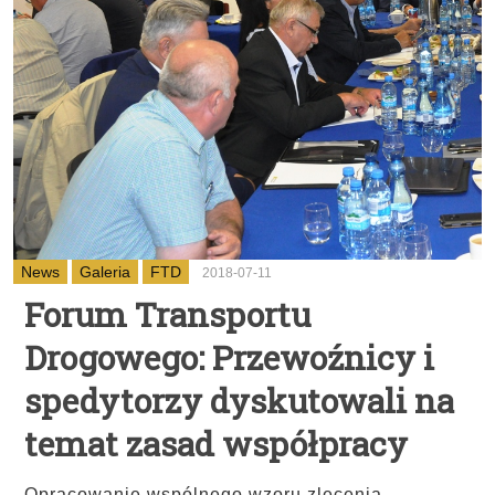
News
Galeria
FTD
2018-07-11
Forum Transportu
Drogowego: Przewoźnicy i
spedytorzy dyskutowali na
temat zasad współpracy
Opracowanie wspólnego wzoru zlecenia