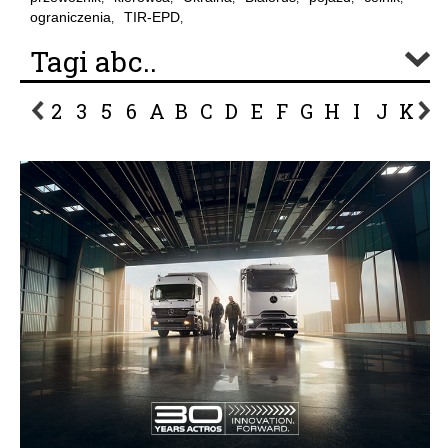
ograniczenia
TIR-EPD
,
,
Tagi abc..
2
3
5
6
A
B
C
D
E
F
G
H
I
J
K
L
P
R
S
Ś
T
U
V
W
Z