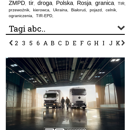
ZMPD
tir
droga
Polska
Rosja
granica
TIR
,
,
,
,
,
,
,
przewoźnik
kierowca
Ukraina
Białoruś
pojazd
celnik
,
,
,
,
,
,
ograniczenia
TIR-EPD
,
,
Tagi abc..
2
3
5
6
A
B
C
D
E
F
G
H
I
J
K
L
P
R
S
Ś
T
U
V
W
Z