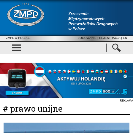
ZMPD w POLSCE
LOGOWANIE
|
REJESTRACJA
| EN
REKLAMA
# prawo unijne