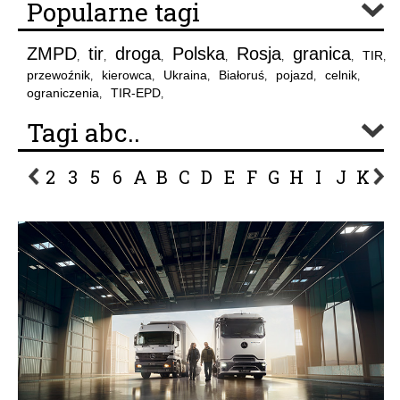
Popularne tagi
ZMPD
tir
droga
Polska
Rosja
granica
TIR
,
,
,
,
,
,
,
przewoźnik
kierowca
Ukraina
Białoruś
pojazd
celnik
,
,
,
,
,
,
ograniczenia
TIR-EPD
,
,
Tagi abc..
2
3
5
6
A
B
C
D
E
F
G
H
I
J
K
L
P
R
S
Ś
T
U
V
W
Z