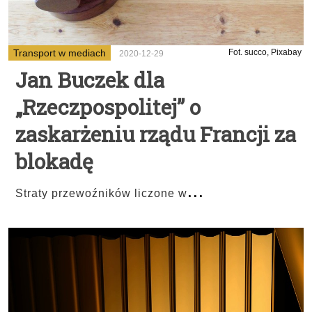
Transport w mediach
Fot. succo, Pixabay
2020-12-29
Jan Buczek dla
„Rzeczpospolitej” o
zaskarżeniu rządu Francji za
blokadę
...
Straty przewoźników liczone w