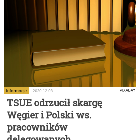
Informacje
PIXABAY
2020-12-08
TSUE odrzucił skargę
Węgier i Polski ws.
pracowników
delegowanych