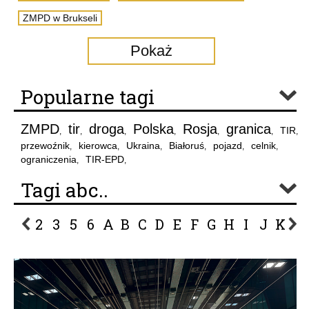
ZMPD w Brukseli
Pokaż
Popularne tagi
ZMPD
tir
droga
Polska
Rosja
granica
TIR
,
,
,
,
,
,
,
przewoźnik
kierowca
Ukraina
Białoruś
pojazd
celnik
,
,
,
,
,
,
ograniczenia
TIR-EPD
,
,
Tagi abc..
2
3
5
6
A
B
C
D
E
F
G
H
I
J
K
L
P
R
S
Ś
T
U
V
W
Z