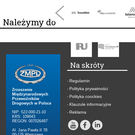
Należymy do
Na skróty
Regulamin
-
Polityka prywatności
-
Zrzeszenie
Międzynarodowych
Polityka coockies
-
Przewoźników
Drogowych w Polsce
Klauzule informacyjne
-
NIP: 522-000-21-10
Reklama
-
KRS: 109043
REGON: 007026497
Al. Jana Pawła II 78
00-175 Warszawa