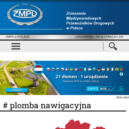
ZMPD w POLSCE
LOGOWANIE
|
REJESTRACJA
| EN
REKLAMA
# plomba nawigacyjna