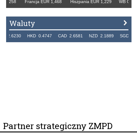
,258 Francja EUR 1,468 Hiszpania EUR 1,229 WB GBP 1,31
Waluty
6230 HKD 0.4747 CAD 2.6581 NZD 2.1889 SGD 2.9048 
Partner strategiczny ZMPD