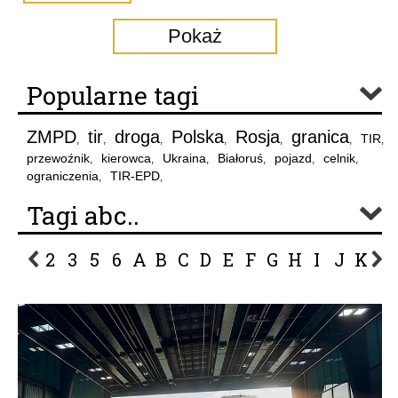
Pokaż
Popularne tagi
ZMPD
tir
droga
Polska
Rosja
granica
TIR
,
,
,
,
,
,
,
przewoźnik
kierowca
Ukraina
Białoruś
pojazd
celnik
,
,
,
,
,
,
ograniczenia
TIR-EPD
,
,
Tagi abc..
2
3
5
6
A
B
C
D
E
F
G
H
I
J
K
L
P
R
S
Ś
T
U
V
W
Z