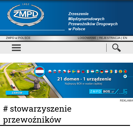
ZMPD w POLSCE
LOGOWANIE
|
REJESTRACJA
| EN
REKLAMA
# stowarzyszenie
przewoźników