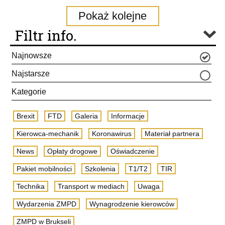
Pokaż kolejne
Filtr info.
Najnowsze
Najstarsze
Kategorie
Brexit
FTD
Galeria
Informacje
Kierowca-mechanik
Koronawirus
Materiał partnera
News
Opłaty drogowe
Oświadczenie
Pakiet mobilności
Szkolenia
T1/T2
TIR
Technika
Transport w mediach
Uwaga
Wydarzenia ZMPD
Wynagrodzenie kierowców
ZMPD w Brukseli