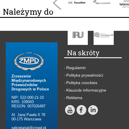
Należymy do
Na skróty
Regulamin
-
Polityka prywatności
-
Zrzeszenie
Międzynarodowych
Polityka coockies
-
Przewoźników
Drogowych w Polsce
Klauzule informacyjne
-
NIP: 522-000-21-10
Reklama
-
KRS: 109043
REGON: 007026497
Al. Jana Pawła II 78
00-175 Warszawa
sekretariat@zmpd.pl