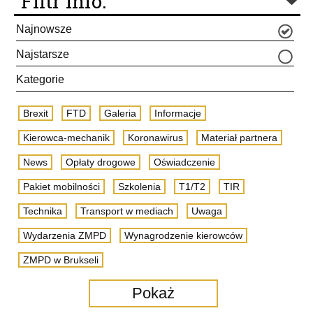
Filtr info.
Najnowsze
Najstarsze
Kategorie
Brexit
FTD
Galeria
Informacje
Kierowca-mechanik
Koronawirus
Materiał partnera
News
Opłaty drogowe
Oświadczenie
Pakiet mobilności
Szkolenia
T1/T2
TIR
Technika
Transport w mediach
Uwaga
Wydarzenia ZMPD
Wynagrodzenie kierowców
ZMPD w Brukseli
Pokaż