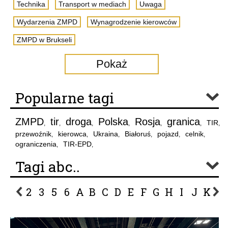
Technika
Transport w mediach
Uwaga
Wydarzenia ZMPD
Wynagrodzenie kierowców
ZMPD w Brukseli
Pokaż
Popularne tagi
ZMPD
tir
droga
Polska
Rosja
granica
TIR
,
,
,
,
,
,
,
przewoźnik
kierowca
Ukraina
Białoruś
pojazd
celnik
,
,
,
,
,
,
ograniczenia
TIR-EPD
,
,
Tagi abc..
2
3
5
6
A
B
C
D
E
F
G
H
I
J
K
L
P
R
S
Ś
T
U
V
W
Z