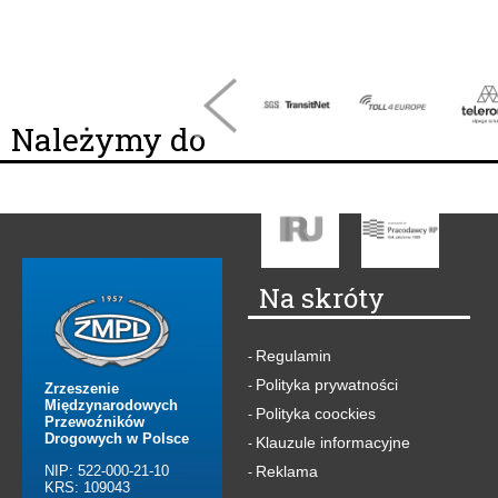
Należymy do
Na skróty
Regulamin
-
Polityka prywatności
-
Zrzeszenie
Międzynarodowych
Polityka coockies
-
Przewoźników
Drogowych w Polsce
Klauzule informacyjne
-
NIP: 522-000-21-10
Reklama
-
KRS: 109043