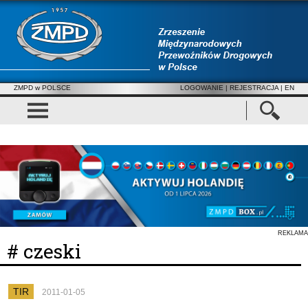
ZMPD w POLSCE
LOGOWANIE
|
REJESTRACJA
| EN
REKLAMA
# czeski
TIR
2011-01-05