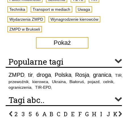
Technika
Transport w mediach
Uwaga
Wydarzenia ZMPD
Wynagrodzenie kierowców
ZMPD w Brukseli
Pokaż
Popularne tagi
ZMPD
tir
droga
Polska
Rosja
granica
TIR
,
,
,
,
,
,
,
przewoźnik
kierowca
Ukraina
Białoruś
pojazd
celnik
,
,
,
,
,
,
ograniczenia
TIR-EPD
,
,
Tagi abc..
2
3
5
6
A
B
C
D
E
F
G
H
I
J
K
L
P
R
S
Ś
T
U
V
W
Z