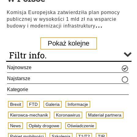
Komisja Europejska zatwierdziła plan pomocy
publicznej w wysokości 1 mld zł na wsparcie
...
budowy i modernizacji infrastruktury
Pokaż kolejne
Filtr info.
Najnowsze
Najstarsze
Kategorie
Brexit
FTD
Galeria
Informacje
Kierowca-mechanik
Koronawirus
Materiał partnera
News
Opłaty drogowe
Oświadczenie
Pakiet mobilności
Szkolenia
T1/T2
TIR