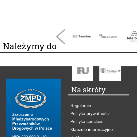
Należymy do
Na skróty
Regulamin
-
Polityka prywatności
-
Zrzeszenie
Międzynarodowych
Polityka coockies
-
Przewoźników
Drogowych w Polsce
Klauzule informacyjne
-