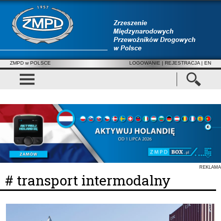
ZMPD w POLSCE
LOGOWANIE
|
REJESTRACJA
| EN
REKLAMA
# transport intermodalny