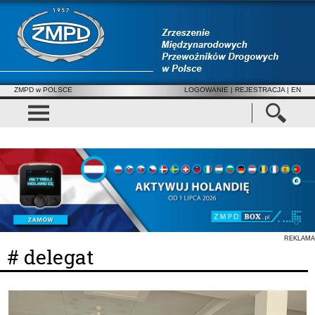
ZMPD w POLSCE
LOGOWANIE
|
REJESTRACJA
| EN
REKLAMA
# delegat