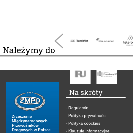
Należymy do
Na skróty
Regulamin
-
Polityka prywatności
-
Zrzeszenie
Międzynarodowych
Polityka coockies
-
Przewoźników
Drogowych w Polsce
Klauzule informacyjne
-