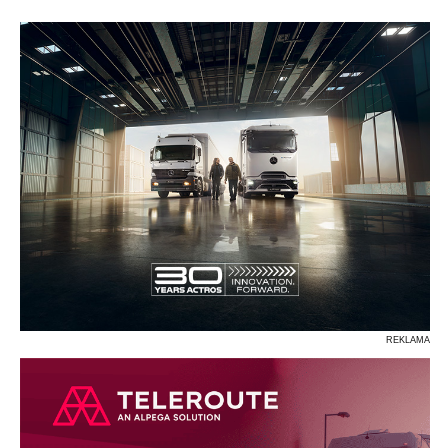
P
R
S
Ś
T
U
V
W
Z
REKLAMA