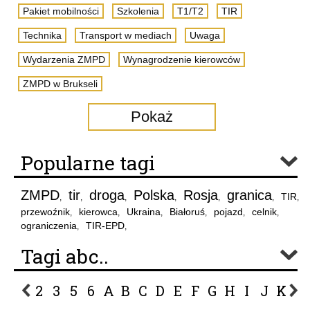
Pakiet mobilności
Szkolenia
T1/T2
TIR
Technika
Transport w mediach
Uwaga
Wydarzenia ZMPD
Wynagrodzenie kierowców
ZMPD w Brukseli
Pokaż
Popularne tagi
ZMPD
tir
droga
Polska
Rosja
granica
TIR
,
,
,
,
,
,
,
przewoźnik
kierowca
Ukraina
Białoruś
pojazd
celnik
,
,
,
,
,
,
ograniczenia
TIR-EPD
,
,
Tagi abc..
2
3
5
6
A
B
C
D
E
F
G
H
I
J
K
L