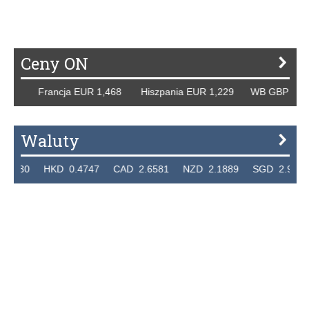
Ceny ON
58 Francja EUR 1,468 Hiszpania EUR 1,229 WB GBP 1,318 
Waluty
30 HKD 0.4747 CAD 2.6581 NZD 2.1889 SGD 2.9048 EUR