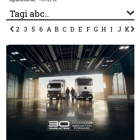
,
,
Tagi abc..
2
3
5
6
A
B
C
D
E
F
G
H
I
J
K
L
P
R
S
Ś
T
U
V
W
Z