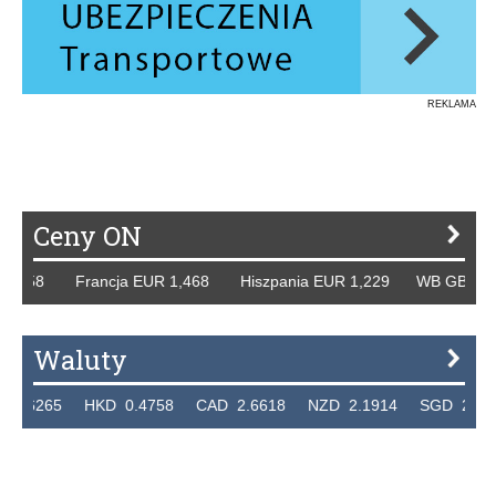
REKLAMA
Ceny ON
 Francja EUR 1,468 Hiszpania EUR 1,229 WB GBP 1,318 Ro
Waluty
 HKD 0.4758 CAD 2.6618 NZD 2.1914 SGD 2.9123 EUR 4