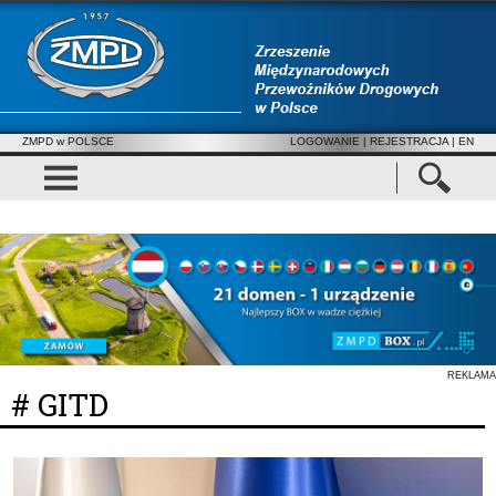
ZMPD w POLSCE
LOGOWANIE
|
REJESTRACJA
| EN
REKLAMA
# GITD