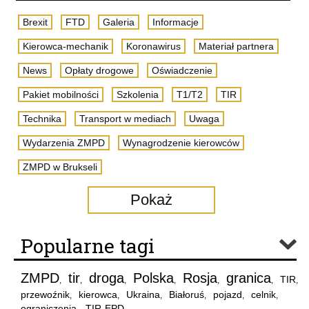
Brexit
FTD
Galeria
Informacje
Kierowca-mechanik
Koronawirus
Materiał partnera
News
Opłaty drogowe
Oświadczenie
Pakiet mobilności
Szkolenia
T1/T2
TIR
Technika
Transport w mediach
Uwaga
Wydarzenia ZMPD
Wynagrodzenie kierowców
ZMPD w Brukseli
Pokaż
Popularne tagi
ZMPD
tir
droga
Polska
Rosja
granica
TIR
,
,
,
,
,
,
,
przewoźnik
kierowca
Ukraina
Białoruś
pojazd
celnik
,
,
,
,
,
,
ograniczenia
TIR-EPD