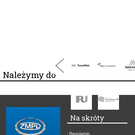
Należymy do
Na skróty
Regulamin
-