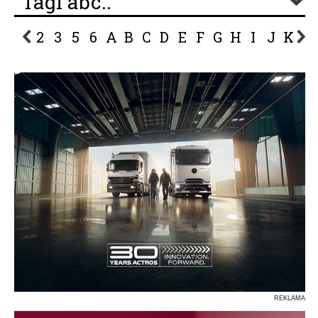
Tagi abc..
2
3
5
6
A
B
C
D
E
F
G
H
I
J
K
L
P
R
S
Ś
T
U
V
W
Z
REKLAMA