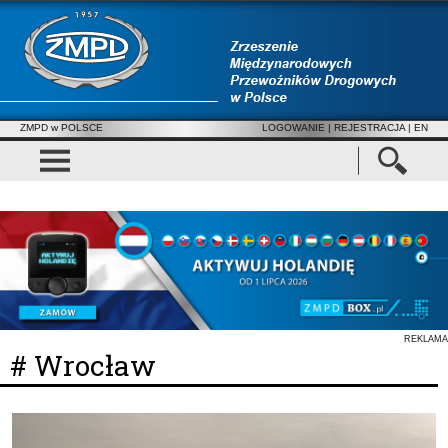
ZMPD w POLSCE
LOGOWANIE
|
REJESTRACJA
| EN
REKLAMA
# Wrocław