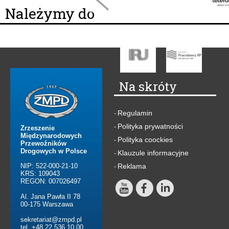
Należymy do
Na skróty
Regulamin
-
Polityka prywatności
-
Zrzeszenie
Międzynarodowych
Polityka coockies
-
Przewoźników
Drogowych w Polsce
Klauzule informacyjne
-
NIP: 522-000-21-10
Reklama
-
KRS: 109043
REGON: 007026497
Al. Jana Pawła II 78
00-175 Warszawa
sekretariat@zmpd.pl
tel. +48 22 536 10 00