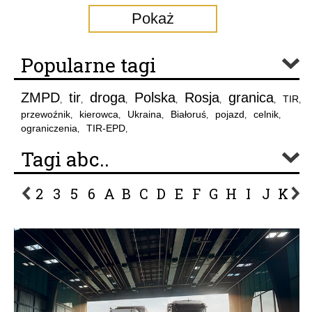
Pokaż
Popularne tagi
ZMPD
tir
droga
Polska
Rosja
granica
TIR
,
,
,
,
,
,
,
przewoźnik
kierowca
Ukraina
Białoruś
pojazd
celnik
,
,
,
,
,
,
ograniczenia
TIR-EPD
,
,
Tagi abc..
2
3
5
6
A
B
C
D
E
F
G
H
I
J
K
L
P
R
S
Ś
T
U
V
W
Z