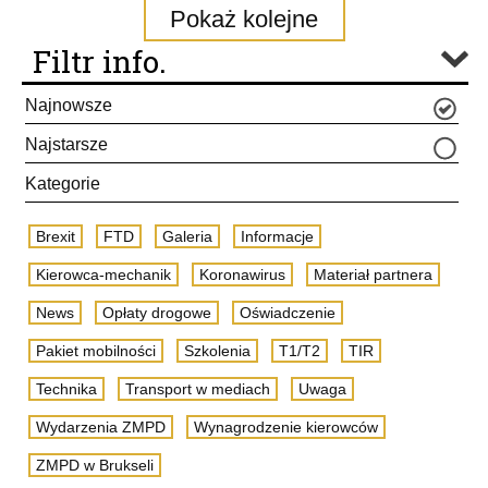
Pokaż kolejne
Filtr info.
Najnowsze
Najstarsze
Kategorie
Brexit
FTD
Galeria
Informacje
Kierowca-mechanik
Koronawirus
Materiał partnera
News
Opłaty drogowe
Oświadczenie
Pakiet mobilności
Szkolenia
T1/T2
TIR
Technika
Transport w mediach
Uwaga
Wydarzenia ZMPD
Wynagrodzenie kierowców
ZMPD w Brukseli