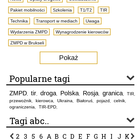
Pakiet mobilności
Szkolenia
T1/T2
TIR
Technika
Transport w mediach
Uwaga
Wydarzenia ZMPD
Wynagrodzenie kierowców
ZMPD w Brukseli
Pokaż
Popularne tagi
ZMPD
tir
droga
Polska
Rosja
granica
TIR
,
,
,
,
,
,
,
przewoźnik
kierowca
Ukraina
Białoruś
pojazd
celnik
,
,
,
,
,
,
ograniczenia
TIR-EPD
,
,
Tagi abc..
2
3
5
6
A
B
C
D
E
F
G
H
I
J
K
L