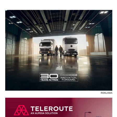
P
R
S
Ś
T
U
V
W
Z
REKLAMA