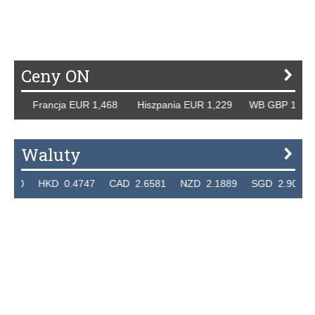
Ceny ON
rancja EUR 1,468 Hiszpania EUR 1,229 WB GBP 1,318 Rosj
Waluty
KD 0.4747 CAD 2.6581 NZD 2.1889 SGD 2.9048 EUR 4.