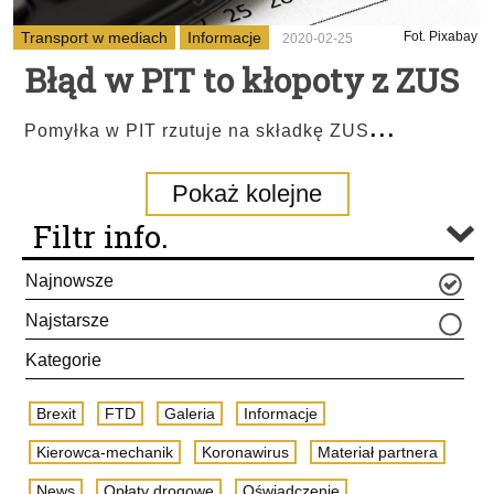
Transport w mediach
Informacje
Fot. Pixabay
2020-02-25
Błąd w PIT to kłopoty z ZUS
...
Pomyłka w PIT rzutuje na składkę ZUS
Pokaż kolejne
Filtr info.
Najnowsze
Najstarsze
Kategorie
Brexit
FTD
Galeria
Informacje
Kierowca-mechanik
Koronawirus
Materiał partnera
News
Opłaty drogowe
Oświadczenie