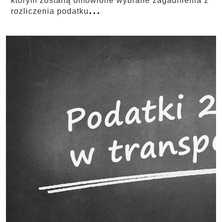
którym zostaną omówione wybrane zagadnienia z
...
rozliczenia podatku