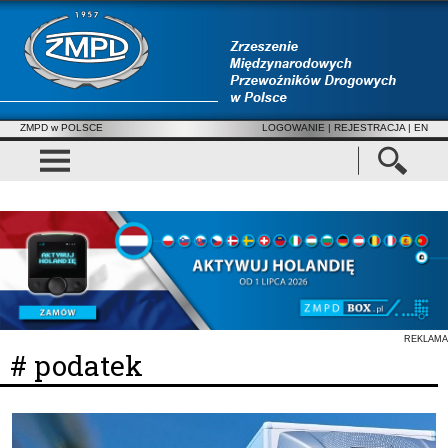
ZMPD w POLSCE
LOGOWANIE
|
REJESTRACJA
| EN
REKLAMA
# podatek