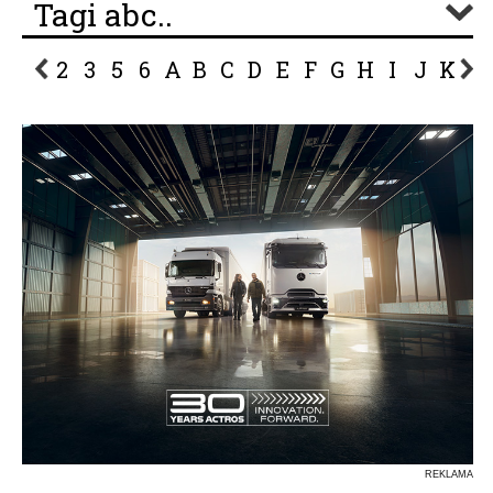
Tagi abc..
2
3
5
6
A
B
C
D
E
F
G
H
I
J
K
L
P
R
S
Ś
T
U
V
W
Z
REKLAMA