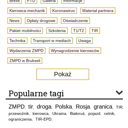
Brexit
FTD
Galeria
Informacje
Kierowca-mechanik
Koronawirus
Materiał partnera
News
Opłaty drogowe
Oświadczenie
Pakiet mobilności
Szkolenia
T1/T2
TIR
Technika
Transport w mediach
Uwaga
Wydarzenia ZMPD
Wynagrodzenie kierowców
ZMPD w Brukseli
Pokaż
Popularne tagi
ZMPD
tir
droga
Polska
Rosja
granica
TIR
,
,
,
,
,
,
,
przewoźnik
kierowca
Ukraina
Białoruś
pojazd
celnik
,
,
,
,
,
,
ograniczenia
TIR-EPD
,
,