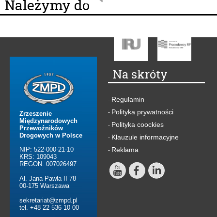
Należymy do
Na skróty
Regulamin
-
Polityka prywatności
-
Zrzeszenie
Międzynarodowych
Polityka coockies
-
Przewoźników
Drogowych w Polsce
Klauzule informacyjne
-
NIP: 522-000-21-10
Reklama
-
KRS: 109043
REGON: 007026497
Al. Jana Pawła II 78
00-175 Warszawa
sekretariat@zmpd.pl
tel. +48 22 536 10 00