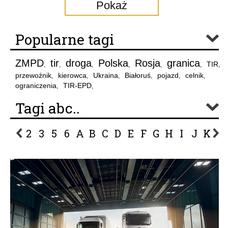
Pokaż
Popularne tagi
ZMPD
tir
droga
Polska
Rosja
granica
TIR
,
,
,
,
,
,
,
przewoźnik
kierowca
Ukraina
Białoruś
pojazd
celnik
,
,
,
,
,
,
ograniczenia
TIR-EPD
,
,
Tagi abc..
2
3
5
6
A
B
C
D
E
F
G
H
I
J
K
L
P
R
S
Ś
T
U
V
W
Z