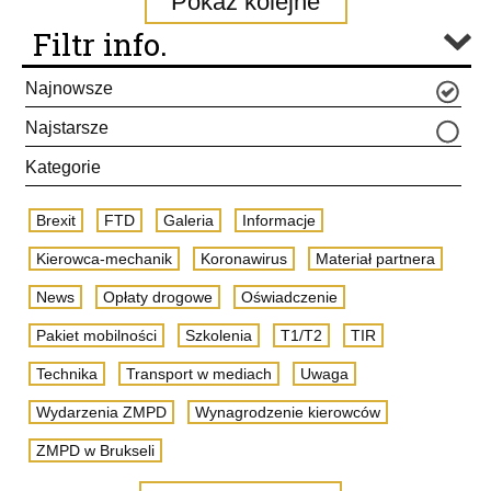
Pokaż kolejne
Filtr info.
Najnowsze
Najstarsze
Kategorie
Brexit
FTD
Galeria
Informacje
Kierowca-mechanik
Koronawirus
Materiał partnera
News
Opłaty drogowe
Oświadczenie
Pakiet mobilności
Szkolenia
T1/T2
TIR
Technika
Transport w mediach
Uwaga
Wydarzenia ZMPD
Wynagrodzenie kierowców
ZMPD w Brukseli