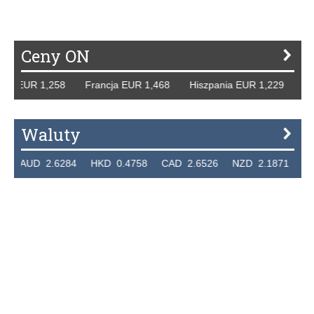
Ceny ON
UR 1,258 Francja EUR 1,468 Hiszpania EUR 1,229 WB GBP 
Waluty
 2.6284 HKD 0.4758 CAD 2.6526 NZD 2.1871 SGD 2.91