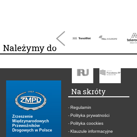
Należymy do
Na skróty
Regulamin
-
Polityka prywatności
-
Zrzeszenie
Międzynarodowych
Polityka coockies
-
Przewoźników
Drogowych w Polsce
Klauzule informacyjne
-