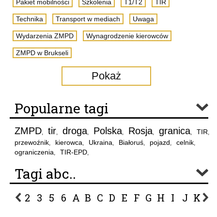
Pakiet mobilności
Szkolenia
T1/T2
TIR
Technika
Transport w mediach
Uwaga
Wydarzenia ZMPD
Wynagrodzenie kierowców
ZMPD w Brukseli
Pokaż
Popularne tagi
ZMPD
tir
droga
Polska
Rosja
granica
TIR
,
,
,
,
,
,
,
przewoźnik
kierowca
Ukraina
Białoruś
pojazd
celnik
,
,
,
,
,
,
ograniczenia
TIR-EPD
,
,
Tagi abc..
2
3
5
6
A
B
C
D
E
F
G
H
I
J
K
L