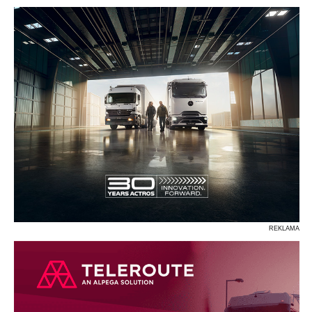
P
R
S
Ś
T
U
V
W
Z
REKLAMA