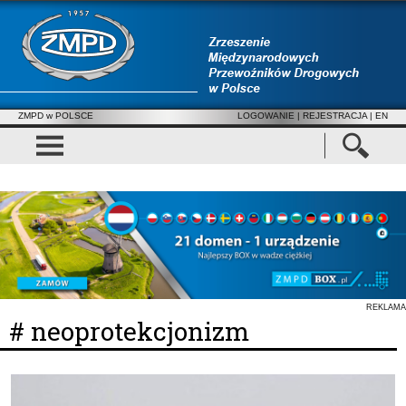
ZMPD w POLSCE
LOGOWANIE
|
REJESTRACJA
| EN
REKLAMA
# neoprotekcjonizm