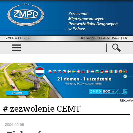
ZMPD w POLSCE
LOGOWANIE
|
REJESTRACJA
| EN
REKLAMA
# zezwolenie CEMT
2006-09-06