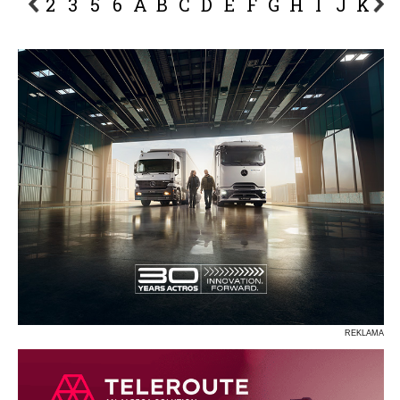
2
3
5
6
A
B
C
D
E
F
G
H
I
J
K
L
P
R
S
Ś
T
U
V
W
Z
REKLAMA