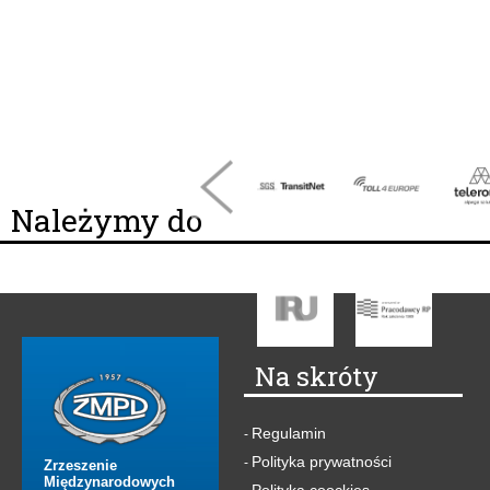
Należymy do
Na skróty
Regulamin
-
Polityka prywatności
-
Zrzeszenie
Międzynarodowych
Polityka coockies