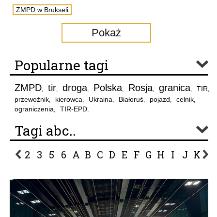
ZMPD w Brukseli
Pokaż
Popularne tagi
ZMPD
tir
droga
Polska
Rosja
granica
TIR
,
,
,
,
,
,
,
przewoźnik
kierowca
Ukraina
Białoruś
pojazd
celnik
,
,
,
,
,
,
ograniczenia
TIR-EPD
,
,
Tagi abc..
2
3
5
6
A
B
C
D
E
F
G
H
I
J
K
L
P
R
S
Ś
T
U
V
W
Z