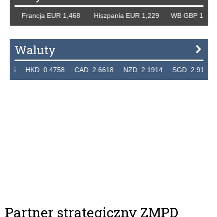
Francja EUR 1,468 Hiszpania EUR 1,229 WB GBP 1,318 Ros
Waluty
HKD 0.4758 CAD 2.6618 NZD 2.1914 SGD 2.9123 EUR 4
Partner strategiczny ZMPD