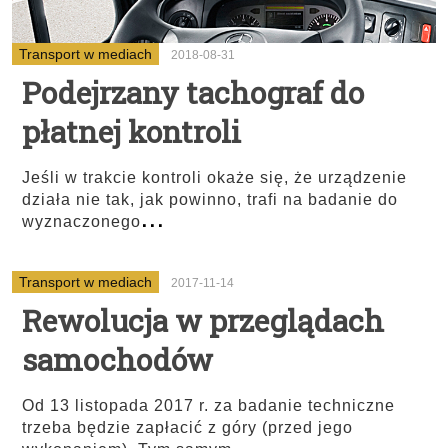
Transport w mediach
2018-08-31
Podejrzany tachograf do
płatnej kontroli
Jeśli w trakcie kontroli okaże się, że urządzenie
działa nie tak, jak powinno, trafi na badanie do
...
wyznaczonego
Transport w mediach
2017-11-14
Rewolucja w przeglądach
samochodów
Od 13 listopada 2017 r. za badanie techniczne
trzeba będzie zapłacić z góry (przed jego
...