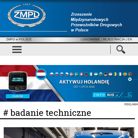
ZMPD w POLSCE
LOGOWANIE
|
REJESTRACJA
| EN
REKLAMA
# badanie techniczne