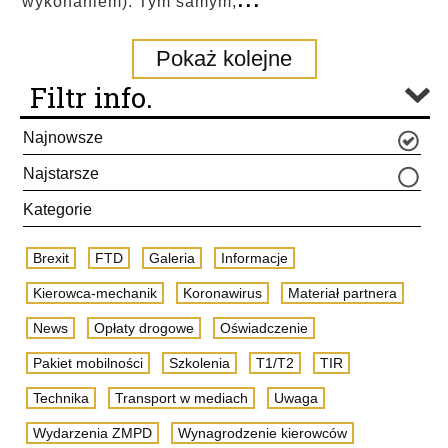
wykonaniem). Tym samym,
Pokaż kolejne
Filtr info.
Najnowsze
Najstarsze
Kategorie
Brexit
FTD
Galeria
Informacje
Kierowca-mechanik
Koronawirus
Materiał partnera
News
Opłaty drogowe
Oświadczenie
Pakiet mobilności
Szkolenia
T1/T2
TIR
Technika
Transport w mediach
Uwaga
Wydarzenia ZMPD
Wynagrodzenie kierowców