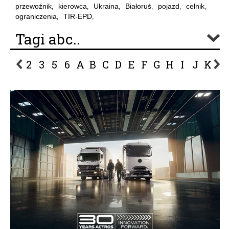
przewoźnik
kierowca
Ukraina
Białoruś
pojazd
celnik
,
,
,
,
,
,
ograniczenia
TIR-EPD
,
,
Tagi abc..
2
3
5
6
A
B
C
D
E
F
G
H
I
J
K
L
P
R
S
Ś
T
U
V
W
Z