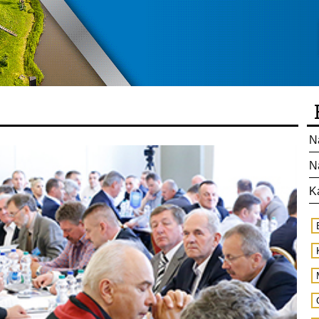
N
N
K