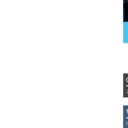
Tydzień 42/2019 r. Niemcy EUR 1,258
THB 0.1126 USD 3.7236 AUD 2.6230