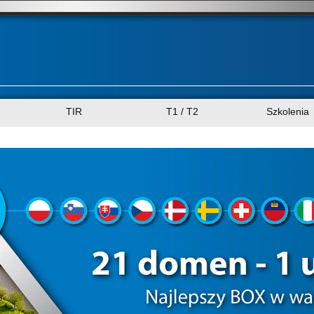
TIR
T1 / T2
Szkolenia