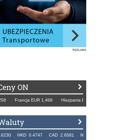
REKLAMA
Ceny ON
 Francja EUR 1,468 Hiszpania EUR 1,229 WB GBP 1,318 Ros
Waluty
 HKD 0.4747 CAD 2.6581 NZD 2.1889 SGD 2.9048 EUR 4