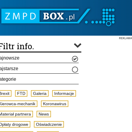
REKLAMA
Filtr info.
ajnowsze
ajstarsze
ategorie
Brexit
FTD
Galeria
Informacje
Kierowca-mechanik
Koronawirus
Materiał partnera
News
Opłaty drogowe
Oświadczenie