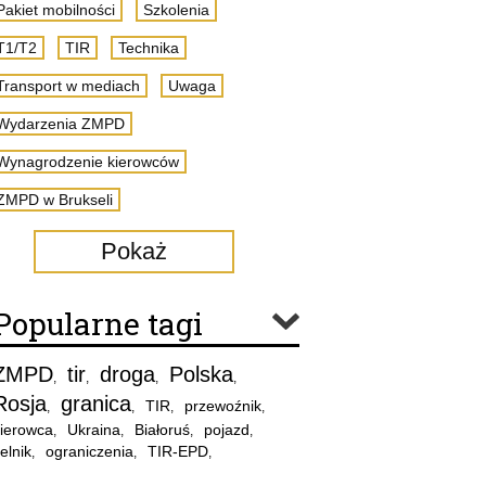
Pakiet mobilności
Szkolenia
T1/T2
TIR
Technika
Transport w mediach
Uwaga
Wydarzenia ZMPD
Wynagrodzenie kierowców
ZMPD w Brukseli
Pokaż
Popularne tagi
ZMPD
tir
droga
Polska
,
,
,
,
Rosja
granica
TIR
przewoźnik
,
,
,
,
ierowca
Ukraina
Białoruś
pojazd
,
,
,
,
elnik
ograniczenia
TIR-EPD
,
,
,