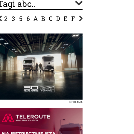
Tagi abc..
2
3
5
6
A
B
C
D
E
F
G
H
I
J
K
L
Ł
P
R
S
Ś
T
U
V
W
Z
REKLAMA