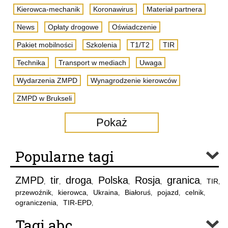
Kierowca-mechanik
Koronawirus
Materiał partnera
News
Opłaty drogowe
Oświadczenie
Pakiet mobilności
Szkolenia
T1/T2
TIR
Technika
Transport w mediach
Uwaga
Wydarzenia ZMPD
Wynagrodzenie kierowców
ZMPD w Brukseli
Pokaż
Popularne tagi
ZMPD
tir
droga
Polska
Rosja
granica
TIR
,
,
,
,
,
,
,
przewoźnik
kierowca
Ukraina
Białoruś
pojazd
celnik
,
,
,
,
,
,
ograniczenia
TIR-EPD
,
,
Tagi abc..