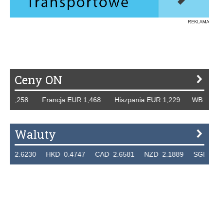
REKLAMA
Ceny ON
R 1,258 Francja EUR 1,468 Hiszpania EUR 1,229 WB GBP 1
Waluty
 2.6230 HKD 0.4747 CAD 2.6581 NZD 2.1889 SGD 2.904