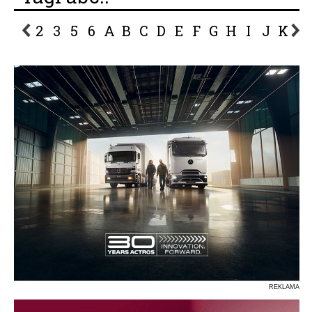
2
3
5
6
A
B
C
D
E
F
G
H
I
J
K
L
P
R
S
Ś
T
U
V
W
Z
REKLAMA