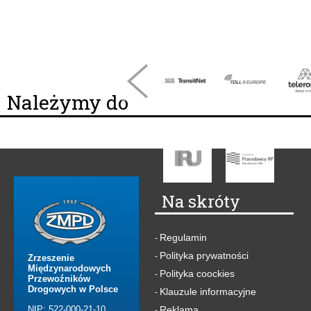
Należymy do
Na skróty
Regulamin
-
Polityka prywatności
-
Zrzeszenie
Międzynarodowych
Polityka coockies
-
Przewoźników
Drogowych w Polsce
Klauzule informacyjne
-
NIP: 522-000-21-10
Reklama
-