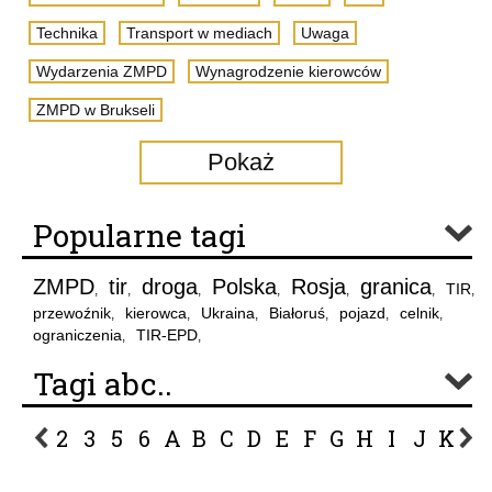
Technika
Transport w mediach
Uwaga
Wydarzenia ZMPD
Wynagrodzenie kierowców
ZMPD w Brukseli
Pokaż
Popularne tagi
ZMPD
tir
droga
Polska
Rosja
granica
TIR
,
,
,
,
,
,
,
przewoźnik
kierowca
Ukraina
Białoruś
pojazd
celnik
,
,
,
,
,
,
ograniczenia
TIR-EPD
,
,
Tagi abc..
2
3
5
6
A
B
C
D
E
F
G
H
I
J
K
L
P
R
S
Ś
T
U
V
W
Z