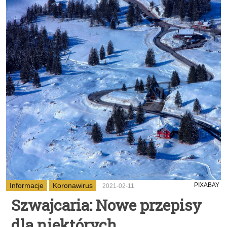
Informacje
Koronawirus
PIXABAY
2021-02-11
Szwajcaria: Nowe przepisy
dla niektórych