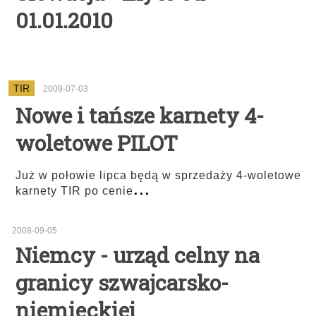
01.01.2010
TIR
2009-07-03
Nowe i tańsze karnety 4-
woletowe PILOT
Już w połowie lipca będą w sprzedaży 4-woletowe
...
karnety TIR po cenie
2008-09-05
Niemcy - urząd celny na
granicy szwajcarsko-
niemieckiej