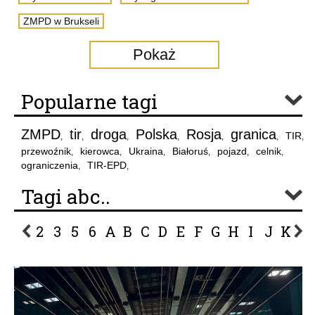
ZMPD w Brukseli
Pokaż
Popularne tagi
ZMPD
tir
droga
Polska
Rosja
granica
TIR
,
,
,
,
,
,
,
przewoźnik
kierowca
Ukraina
Białoruś
pojazd
celnik
,
,
,
,
,
,
ograniczenia
TIR-EPD
,
,
Tagi abc..
2
3
5
6
A
B
C
D
E
F
G
H
I
J
K
L
P
R
S
Ś
T
U
V
W
Z