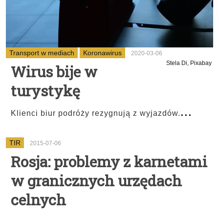
Transport w mediach
Koronawirus
2020-03-06
Stela Di, Pixabay
Wirus bije w
turystykę
...
Klienci biur podróży rezygnują z wyjazdów.
TIR
2015-07-06
Rosja: problemy z karnetami
w granicznych urzędach
celnych