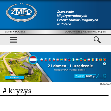
ZMPD w POLSCE
LOGOWANIE
|
REJESTRACJA
| EN
REKLAMA
# kryzys