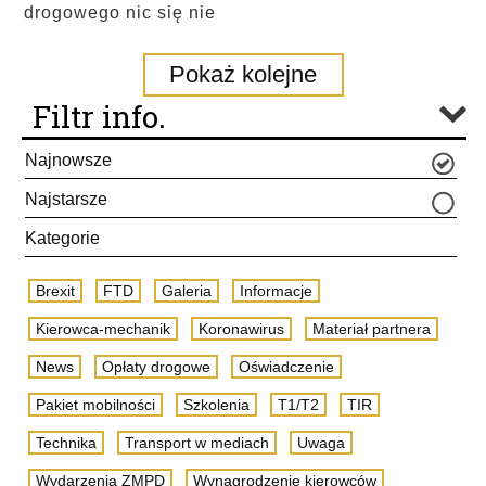
drogowego nic się nie
Pokaż kolejne
Filtr info.
Najnowsze
Najstarsze
Kategorie
Brexit
FTD
Galeria
Informacje
Kierowca-mechanik
Koronawirus
Materiał partnera
News
Opłaty drogowe
Oświadczenie
Pakiet mobilności
Szkolenia
T1/T2
TIR
Technika
Transport w mediach
Uwaga
Wydarzenia ZMPD
Wynagrodzenie kierowców