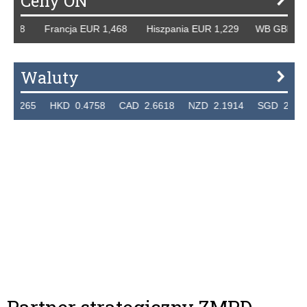
Ceny ON
258 Francja EUR 1,468 Hiszpania EUR 1,229 WB GBP 1,318 
Waluty
65 HKD 0.4758 CAD 2.6618 NZD 2.1914 SGD 2.9123 EU