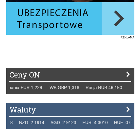
REKLAMA
Ceny ON
ia EUR 1,229 WB GBP 1,318 Rosja RUB 46,150 Tydzień 42/
Waluty
ZD 2.1914 SGD 2.9123 EUR 4.3010 HUF 0.011741 CHF 