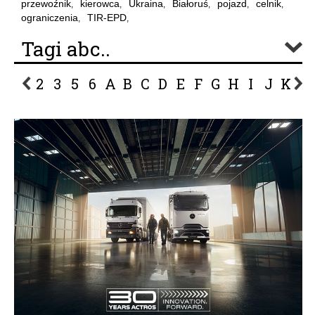
przewoźnik
kierowca
Ukraina
Białoruś
pojazd
celnik
,
,
,
,
,
,
ograniczenia
TIR-EPD
,
,
Tagi abc..
2
3
5
6
A
B
C
D
E
F
G
H
I
J
K
L
P
R
S
Ś
T
U
V
W
Z