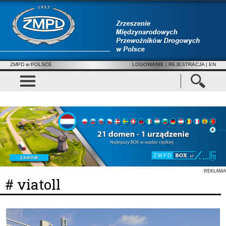
ZMPD w POLSCE
LOGOWANIE
|
REJESTRACJA
| EN
REKLAMA
# viatoll