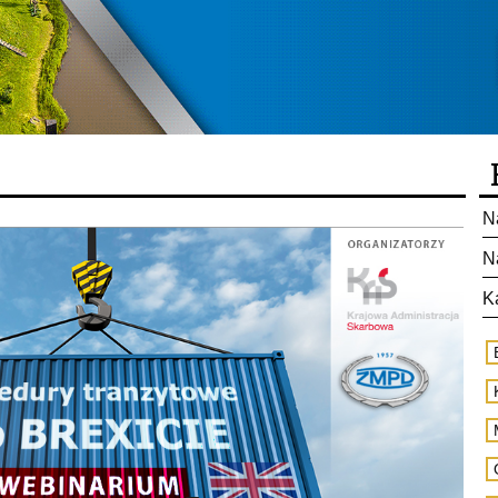
N
N
K