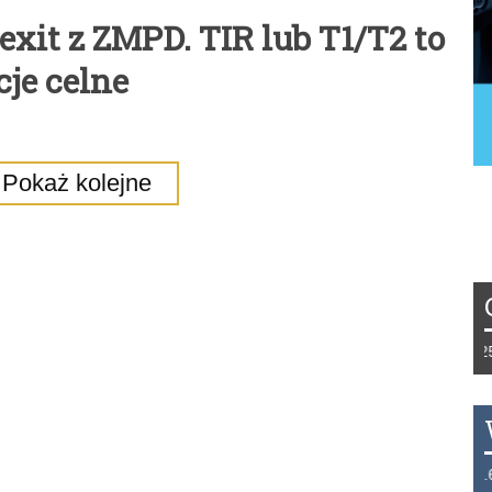
exit z ZMPD. TIR lub T1/T2 to
je celne
Pokaż kolejne
Tydzień 42/2019 r. Niemcy EUR 1,258 Fr
THB 0.1126 USD 3.7236 AUD 2.6230 H