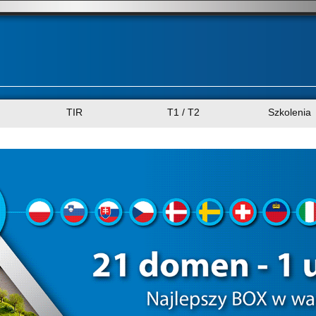
TIR
T1 / T2
Szkolenia