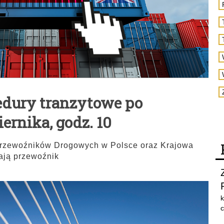
edury tranzytowe po
iernika, godz. 10
rzewoźników Drogowych w Polsce oraz Krajowa
ają przewoźnik
k
c