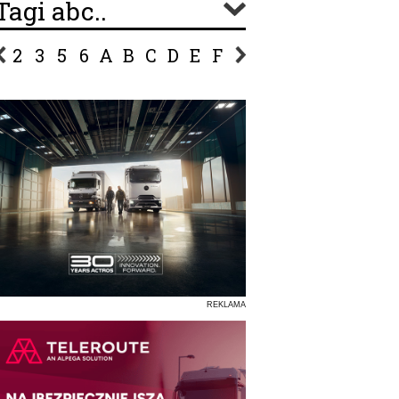
Tagi abc..
2
3
5
6
A
B
C
D
E
F
G
H
I
J
K
L
Ł
P
R
S
Ś
T
U
V
W
Z
REKLAMA