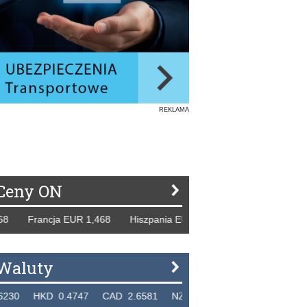
REKLAMA
Ceny ON
ancja EUR 1,468 Hiszpania EUR 1,229 WB GBP 1,318 Rosja
Waluty
KD 0.4747 CAD 2.6581 NZD 2.1889 SGD 2.9048 EUR 4.2