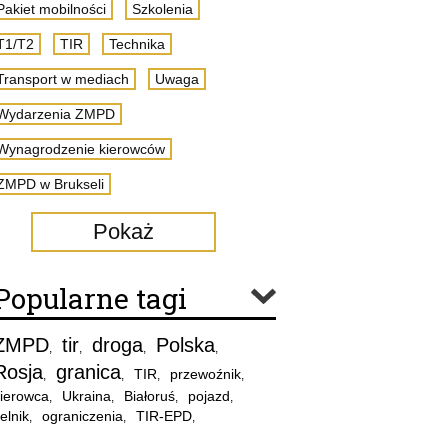
Pakiet mobilności
Szkolenia
T1/T2
TIR
Technika
Transport w mediach
Uwaga
Wydarzenia ZMPD
Wynagrodzenie kierowców
ZMPD w Brukseli
Pokaż
Popularne tagi
ZMPD
tir
droga
Polska
,
,
,
,
Rosja
granica
TIR
przewoźnik
,
,
,
,
ierowca
Ukraina
Białoruś
pojazd
,
,
,
,
elnik
ograniczenia
TIR-EPD
,
,
,