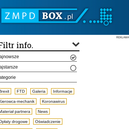
REKLAMA
Filtr info.
ajnowsze
ajstarsze
ategorie
Brexit
FTD
Galeria
Informacje
Kierowca-mechanik
Koronawirus
Materiał partnera
News
Opłaty drogowe
Oświadczenie