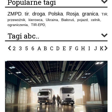
Popularne tagi
ZMPD
tir
droga
Polska
Rosja
granica
TIR
,
,
,
,
,
,
,
przewoźnik
kierowca
Ukraina
Białoruś
pojazd
celnik
,
,
,
,
,
,
ograniczenia
TIR-EPD
,
,
Tagi abc..
2
3
5
6
A
B
C
D
E
F
G
H
I
J
K
L
P
R
S
Ś
T
U
V
W
Z