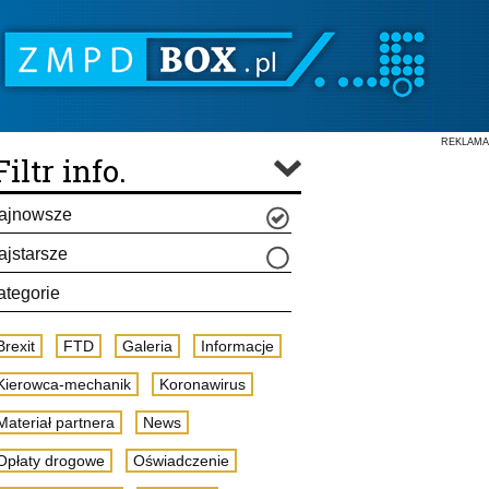
REKLAMA
Filtr info.
ajnowsze
ajstarsze
ategorie
Brexit
FTD
Galeria
Informacje
Kierowca-mechanik
Koronawirus
Materiał partnera
News
Opłaty drogowe
Oświadczenie