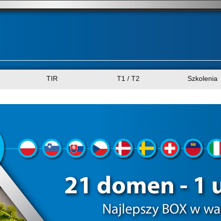
TIR
T1 / T2
Szkolenia