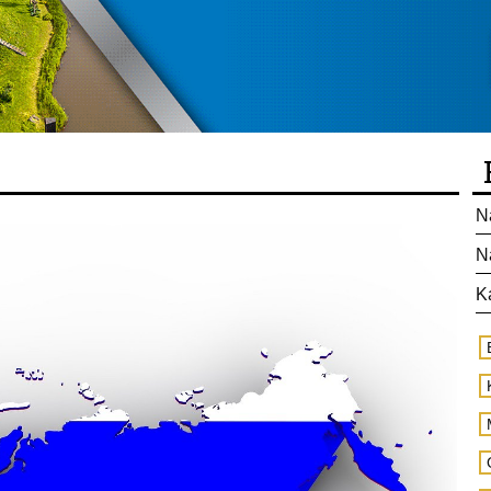
N
N
K