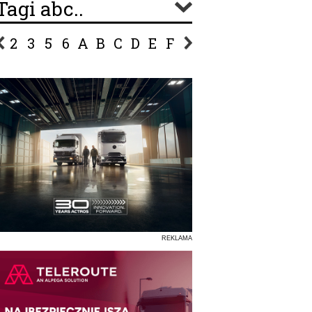
Tagi abc..
2
3
5
6
A
B
C
D
E
F
G
H
I
J
K
L
Ł
P
R
S
Ś
T
U
V
W
Z
REKLAMA