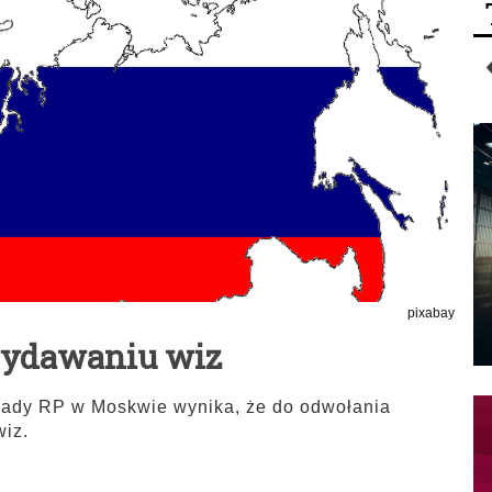
pixabay
wydawaniu wiz
sady RP w Moskwie wynika, że do odwołania
wiz.