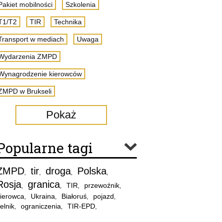
Pakiet mobilności
Szkolenia
T1/T2
TIR
Technika
Transport w mediach
Uwaga
Wydarzenia ZMPD
Wynagrodzenie kierowców
ZMPD w Brukseli
Pokaż
Popularne tagi
ZMPD
tir
droga
Polska
,
,
,
,
Rosja
granica
TIR
przewoźnik
,
,
,
,
ierowca
Ukraina
Białoruś
pojazd
,
,
,
,
elnik
ograniczenia
TIR-EPD
,
,
,