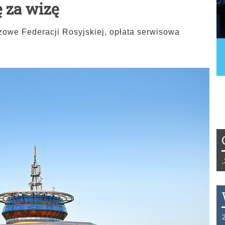
 za wizę
owe Federacji Rosyjskiej, opłata serwisowa
Tydzień 42/2019 r. Niemcy EUR 1,25
THB 0.1126 USD 3.7236 AUD 2.623