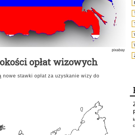
pixabay
okości opłat wizowych
ą nowe stawki opłat za uzyskanie wizy do
k
c