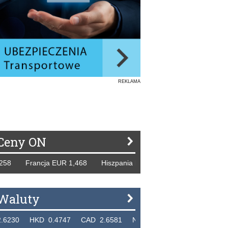
REKLAMA
Ceny ON
8 Francja EUR 1,468 Hiszpania EUR 1,229 WB GBP 1,318 R
Waluty
0 HKD 0.4747 CAD 2.6581 NZD 2.1889 SGD 2.9048 EUR 