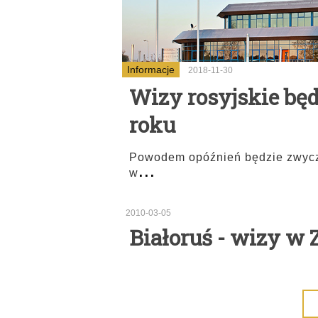
Informacje
2018-11-30
Wizy rosyjskie bę
roku
Powodem opóźnień będzie zwycz
...
w
2010-03-05
Białoruś - wizy w