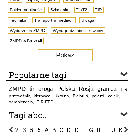
Pakiet mobilności
Szkolenia
T1/T2
TIR
Technika
Transport w mediach
Uwaga
Wydarzenia ZMPD
Wynagrodzenie kierowców
ZMPD w Brukseli
Pokaż
Popularne tagi
ZMPD
tir
droga
Polska
Rosja
granica
TIR
,
,
,
,
,
,
,
przewoźnik
kierowca
Ukraina
Białoruś
pojazd
celnik
,
,
,
,
,
,
ograniczenia
TIR-EPD
,
,
Tagi abc..
2
3
5
6
A
B
C
D
E
F
G
H
I
J
K
L