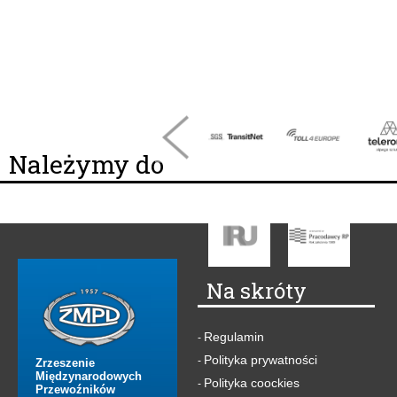
Należymy do
Na skróty
Regulamin
-
Polityka prywatności
-
Zrzeszenie
Międzynarodowych
Polityka coockies
-
Przewoźników