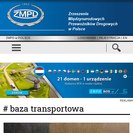
ZMPD w POLSCE
LOGOWANIE
|
REJESTRACJA
| EN
REKLAMA
# baza transportowa