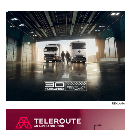
P
R
S
Ś
T
U
V
W
Z
REKLAMA