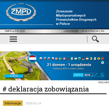
ZMPD w POLSCE
LOGOWANIE
|
REJESTRACJA
| EN
REKLAMA
# deklaracja zobowiązania
Informacje
2016-01-14