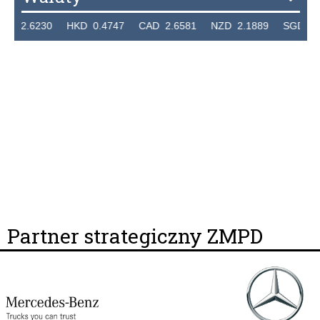
2.6230 HKD 0.4747 CAD 2.6581 NZD 2.1889 SGD 2.9048
Partner strategiczny ZMPD