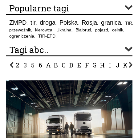
Popularne tagi
ZMPD
tir
droga
Polska
Rosja
granica
TIR
,
,
,
,
,
,
,
przewoźnik
kierowca
Ukraina
Białoruś
pojazd
celnik
,
,
,
,
,
,
ograniczenia
TIR-EPD
,
,
Tagi abc..
2
3
5
6
A
B
C
D
E
F
G
H
I
J
K
L
P
R
S
Ś
T
U
V
W
Z