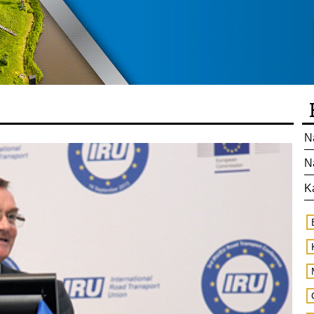
N
N
K