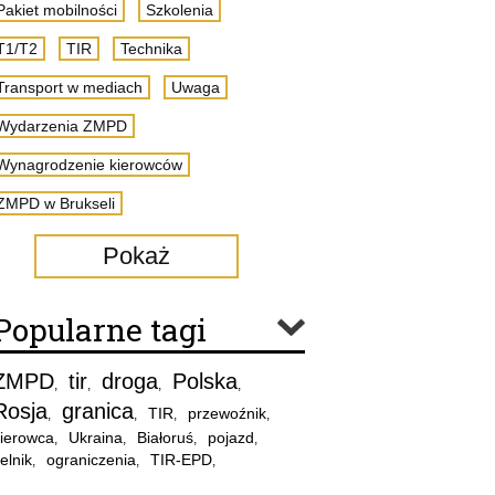
Pakiet mobilności
Szkolenia
T1/T2
TIR
Technika
Transport w mediach
Uwaga
Wydarzenia ZMPD
Wynagrodzenie kierowców
ZMPD w Brukseli
Pokaż
Popularne tagi
ZMPD
tir
droga
Polska
,
,
,
,
Rosja
granica
TIR
przewoźnik
,
,
,
,
ierowca
Ukraina
Białoruś
pojazd
,
,
,
,
elnik
ograniczenia
TIR-EPD
,
,
,