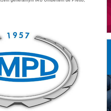
rzem generalnym IRU Umbertem de Pretto,