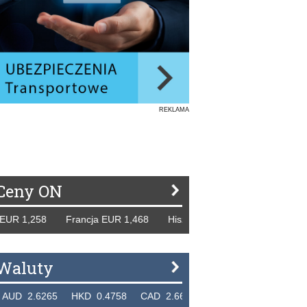
REKLAMA
Ceny ON
8 Francja EUR 1,468 Hiszpania EUR 1,229 WB GBP 1,318 R
Waluty
5 HKD 0.4758 CAD 2.6618 NZD 2.1914 SGD 2.9123 EUR