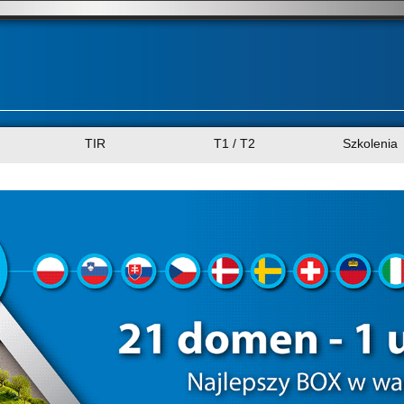
TIR
T1 / T2
Szkolenia