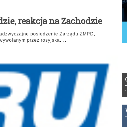
ie, reakcja na Zachodzie
 nadzwyczajne posiedzenie Zarządu ZMPD,
...
wywołanym przez rosyjska
Tydzień 42/2019 r. Niemcy EUR 1,25
THB 0.1129 USD 3.7324 AUD 2.626