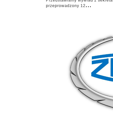
Przedstawiamy wywiad z sekreta
...
przeprowadzony 12