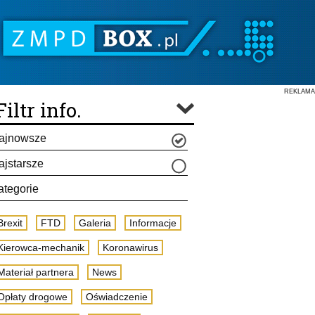
REKLAMA
Filtr info.
ajnowsze
ajstarsze
ategorie
Brexit
FTD
Galeria
Informacje
Kierowca-mechanik
Koronawirus
Materiał partnera
News
Opłaty drogowe
Oświadczenie