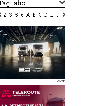
Tagi abc..
2
3
5
6
A
B
C
D
E
F
G
H
I
J
K
L
Ł
P
R
S
Ś
T
U
V
W
Z
REKLAMA