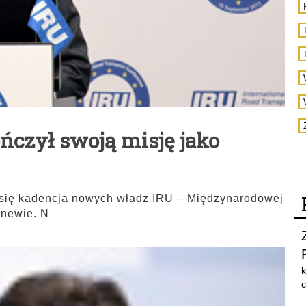
ńczył swoją misję jako
a się kadencja nowych władz IRU – Międzynarodowej
enewie. N
k
c