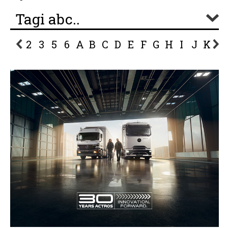
Tagi abc..
2
3
5
6
A
B
C
D
E
F
G
H
I
J
K
L
P
R
S
Ś
T
U
V
W
Z