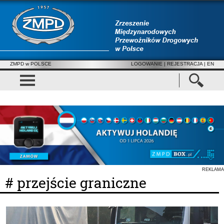
ZMPD w POLSCE
LOGOWANIE
|
REJESTRACJA
| EN
REKLAMA
# przejście graniczne