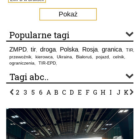
Pokaż
Popularne tagi
ZMPD
tir
droga
Polska
Rosja
granica
TIR
,
,
,
,
,
,
,
przewoźnik
kierowca
Ukraina
Białoruś
pojazd
celnik
,
,
,
,
,
,
ograniczenia
TIR-EPD
,
,
Tagi abc..
2
3
5
6
A
B
C
D
E
F
G
H
I
J
K
L
P
R
S
Ś
T
U
V
W
Z