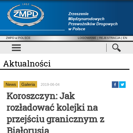
ZMPD w POLSCE
LOGOWANIE
|
REJESTRACJA
| EN
Aktualności
News
Galeria
2019-06-04
Koroszczyn: Jak
rozładować kolejki na
przejściu granicznym z
Białorusią