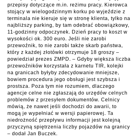
przepisy dotyczące m.in. reżimu pracy. Kierowca
stojący w wielogodzinnym korku po wyjeździe z
terminala nie kieruje się w stronę klienta, tylko na
najbliższy parking, by tam odebrać obowiązkowy,
11-godzinny odpoczynek. Dzień pracy to koszt w
wysokości ok. 300 euro. Jeśli nie zarobi
przewoźnik, to nie zarobi także skarb państwa,
który z każdej złotówki otrzymuje 18 groszy –
powiedział prezes ZMPD. – Gdyby większa liczba
przewoźników korzystała z karnetu TIR, kolejki
na granicach byłyby zdecydowanie mniejsze,
bowiem procedura jego obsługi jest szybsza i
prostsza. Poza tym nie rozumiem, dlaczego
agencje celne nie zgłaszają do urzędów celnych
problemów z przesyłem dokumentów. Celnicy
mówią, że nawet jeśli dochodzi do awarii, to
mogą je wypełniać w wersji papierowej. Ta
niedrożność przepływu informacji jest kolejną
przyczyną spiętrzenia liczby pojazdów na granicy
– dodał Jan Buczek.