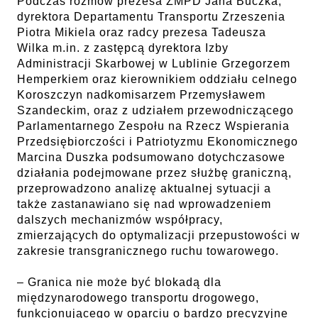
Podczas rozmów prezesa ZMPD Jana Buczka,
dyrektora Departamentu Transportu Zrzeszenia
Piotra Mikiela oraz radcy prezesa Tadeusza
Wilka m.in. z zastępcą dyrektora Izby
Administracji Skarbowej w Lublinie Grzegorzem
Hemperkiem oraz kierownikiem oddziału celnego
Koroszczyn nadkomisarzem Przemysławem
Szandeckim, oraz z udziałem przewodniczącego
Parlamentarnego Zespołu na Rzecz Wspierania
Przedsiębiorczości i Patriotyzmu Ekonomicznego
Marcina Duszka podsumowano dotychczasowe
działania podejmowane przez służbę graniczną,
przeprowadzono analizę aktualnej sytuacji a
także zastanawiano się nad wprowadzeniem
dalszych mechanizmów współpracy,
zmierzających do optymalizacji przepustowości w
zakresie transgranicznego ruchu towarowego.
– Granica nie może być blokadą dla
międzynarodowego transportu drogowego,
funkcjonującego w oparciu o bardzo precyzyjne