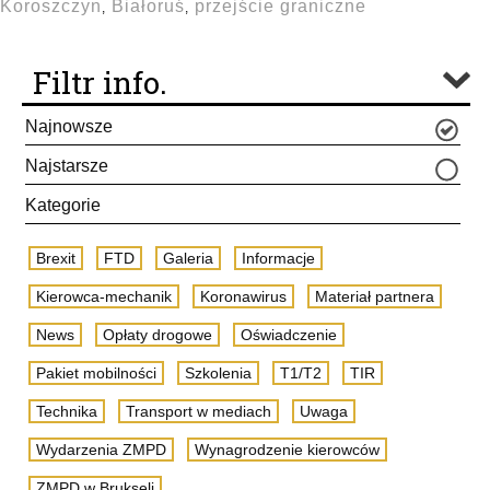
Koroszczyn
Białoruś
przejście graniczne
,
,
Filtr info.
Najnowsze
Najstarsze
Kategorie
Brexit
FTD
Galeria
Informacje
Kierowca-mechanik
Koronawirus
Materiał partnera
News
Opłaty drogowe
Oświadczenie
Pakiet mobilności
Szkolenia
T1/T2
TIR
Technika
Transport w mediach
Uwaga
Wydarzenia ZMPD
Wynagrodzenie kierowców
ZMPD w Brukseli