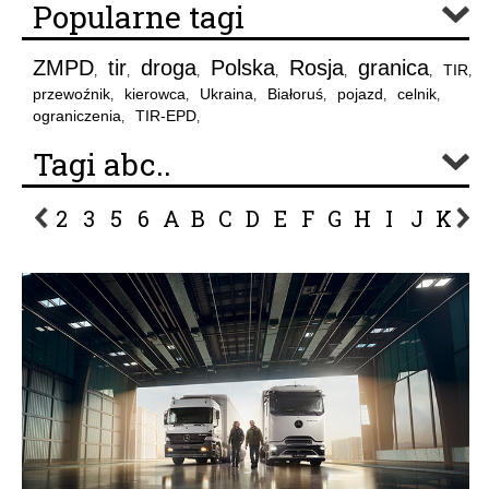
Popularne tagi
ZMPD
tir
droga
Polska
Rosja
granica
TIR
,
,
,
,
,
,
,
przewoźnik
kierowca
Ukraina
Białoruś
pojazd
celnik
,
,
,
,
,
,
ograniczenia
TIR-EPD
,
,
Tagi abc..
2
3
5
6
A
B
C
D
E
F
G
H
I
J
K
L
P
R
S
Ś
T
U
V
W
Z