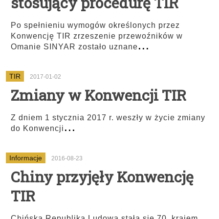
stosujący procedurę TIR
Po spełnieniu wymogów określonych przez
Konwencję TIR zrzeszenie przewoźników w
...
Omanie SINYAR zostało uznane
TIR
2017-01-02
Zmiany w Konwencji TIR
Z dniem 1 stycznia 2017 r. weszły w życie zmiany
...
do Konwencji
Informacje
2016-08-23
Chiny przyjęły Konwencję
TIR
Chińska Republika Ludowa stała się 70. krajem,