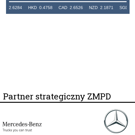
6284 HKD 0.4758 CAD 2.6526 NZD 2.1871 SGD 2.9103 
Partner strategiczny ZMPD