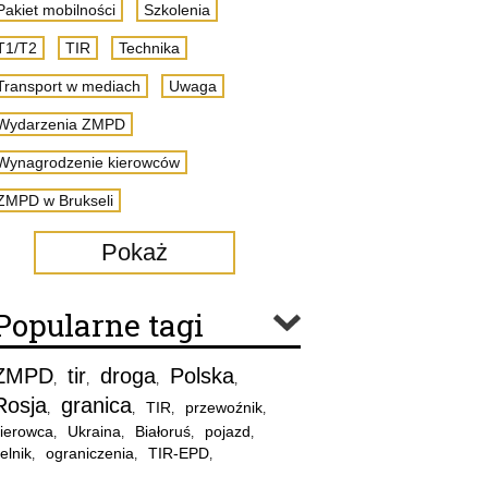
Pakiet mobilności
Szkolenia
T1/T2
TIR
Technika
Transport w mediach
Uwaga
Wydarzenia ZMPD
Wynagrodzenie kierowców
ZMPD w Brukseli
Pokaż
Popularne tagi
ZMPD
tir
droga
Polska
,
,
,
,
Rosja
granica
TIR
przewoźnik
,
,
,
,
ierowca
Ukraina
Białoruś
pojazd
,
,
,
,
elnik
ograniczenia
TIR-EPD
,
,
,