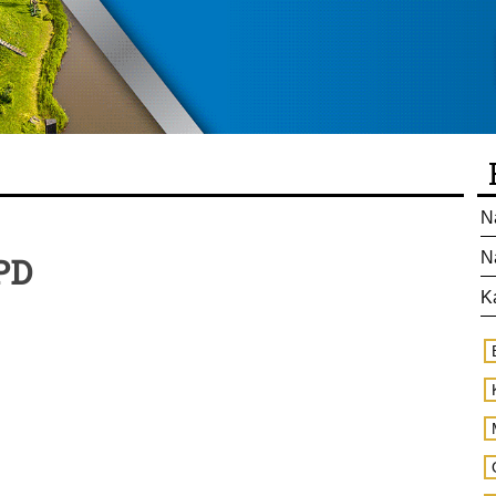
N
N
PD
K