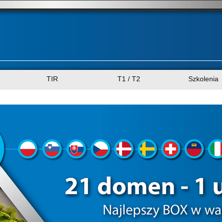
TIR
T1 / T2
Szkolenia