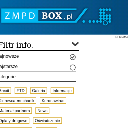
REKLAMA
Filtr info.
ajnowsze
ajstarsze
ategorie
Brexit
FTD
Galeria
Informacje
Kierowca-mechanik
Koronawirus
Materiał partnera
News
Opłaty drogowe
Oświadczenie