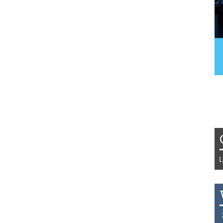
Tydzień 42/2019 r. Niemcy EUR 1,25
THB 0.1123 USD 3.7320 AUD 2.628