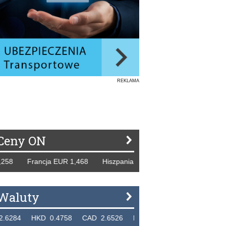
REKLAMA
Ceny ON
8 Francja EUR 1,468 Hiszpania EUR 1,229 WB GBP 1,318 R
Waluty
4 HKD 0.4758 CAD 2.6526 NZD 2.1871 SGD 2.9103 EUR