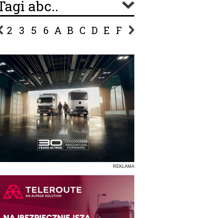
Tagi abc..
2
3
5
6
A
B
C
D
E
F
G
H
I
J
K
L
Ł
P
R
S
Ś
T
U
V
W
Z
REKLAMA