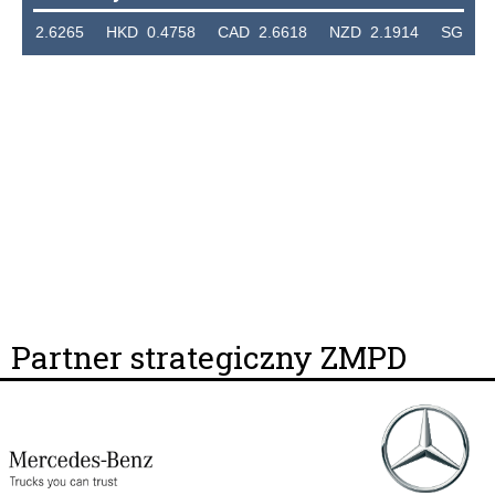
2.6265 HKD 0.4758 CAD 2.6618 NZD 2.1914 SGD 2.912
Partner strategiczny ZMPD