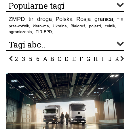
Popularne tagi
ZMPD
tir
droga
Polska
Rosja
granica
TIR
,
,
,
,
,
,
,
przewoźnik
kierowca
Ukraina
Białoruś
pojazd
celnik
,
,
,
,
,
,
ograniczenia
TIR-EPD
,
,
Tagi abc..
2
3
5
6
A
B
C
D
E
F
G
H
I
J
K
L
P
R
S
Ś
T
U
V
W
Z