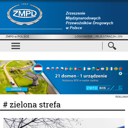
ZMPD w POLSCE
LOGOWANIE
|
REJESTRACJA
| EN
REKLAMA
# zielona strefa