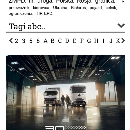
ZMPD
tir
droga
Polska
Rosja
granica
TIR
,
,
,
,
,
,
,
przewoźnik
kierowca
Ukraina
Białoruś
pojazd
celnik
,
,
,
,
,
,
ograniczenia
TIR-EPD
,
,
Tagi abc..
2
3
5
6
A
B
C
D
E
F
G
H
I
J
K
L
P
R
S
Ś
T
U
V
W
Z