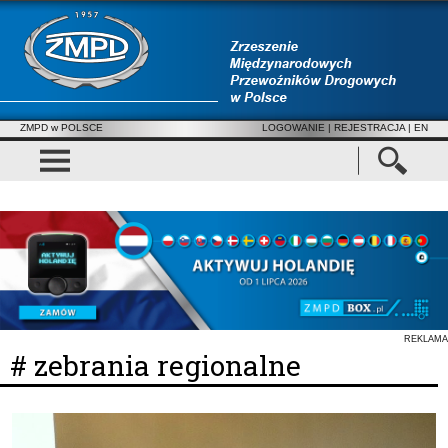
ZMPD w POLSCE
LOGOWANIE
|
REJESTRACJA
| EN
REKLAMA
# zebrania regionalne