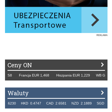
REKLAMA
Ceny ON
8 Francja EUR 1,468 Hiszpania EUR 1,229 WB GBP 1,318 R
Waluty
0 HKD 0.4747 CAD 2.6581 NZD 2.1889 SGD 2.9048 EUR 