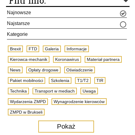
Filtr info.
Najnowsze
Najstarsze
Kategorie
Brexit
FTD
Galeria
Informacje
Kierowca-mechanik
Koronawirus
Materiał partnera
News
Opłaty drogowe
Oświadczenie
Pakiet mobilności
Szkolenia
T1/T2
TIR
Technika
Transport w mediach
Uwaga
Wydarzenia ZMPD
Wynagrodzenie kierowców
ZMPD w Brukseli
Pokaż