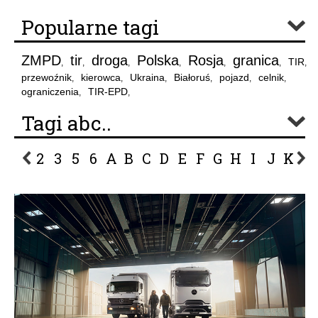
Popularne tagi
ZMPD
tir
droga
Polska
Rosja
granica
TIR
,
,
,
,
,
,
,
przewoźnik
kierowca
Ukraina
Białoruś
pojazd
celnik
,
,
,
,
,
,
ograniczenia
TIR-EPD
,
,
Tagi abc..
2
3
5
6
A
B
C
D
E
F
G
H
I
J
K
L
P
R
S
Ś
T
U
V
W
Z