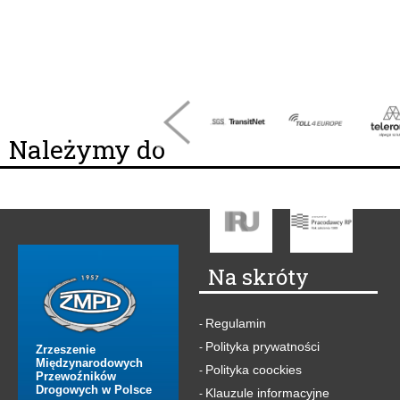
Należymy do
Na skróty
Regulamin
-
Polityka prywatności
-
Zrzeszenie
Międzynarodowych
Polityka coockies
-
Przewoźników
Drogowych w Polsce
Klauzule informacyjne
-