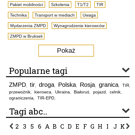
Pakiet mobilności
Szkolenia
T1/T2
TIR
Technika
Transport w mediach
Uwaga
Wydarzenia ZMPD
Wynagrodzenie kierowców
ZMPD w Brukseli
Pokaż
Popularne tagi
ZMPD
tir
droga
Polska
Rosja
granica
TIR
,
,
,
,
,
,
,
przewoźnik
kierowca
Ukraina
Białoruś
pojazd
celnik
,
,
,
,
,
,
ograniczenia
TIR-EPD
,
,
Tagi abc..
2
3
5
6
A
B
C
D
E
F
G
H
I
J
K
L