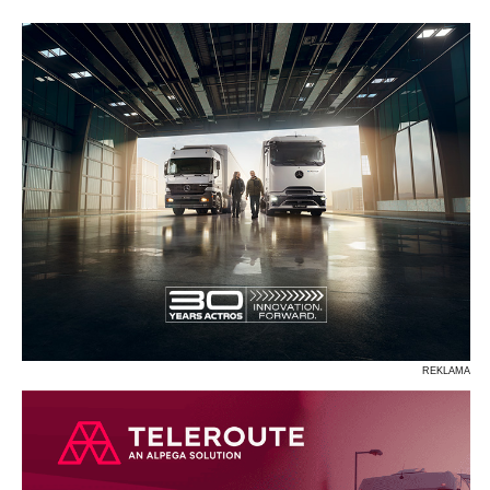
P
R
S
Ś
T
U
V
W
Z
REKLAMA