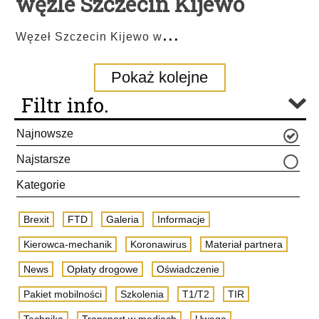
węźle Szczecin Kijewo
...
Węzeł Szczecin Kijewo w
Pokaż kolejne
Filtr info.
Najnowsze
Najstarsze
Kategorie
Brexit
FTD
Galeria
Informacje
Kierowca-mechanik
Koronawirus
Materiał partnera
News
Opłaty drogowe
Oświadczenie
Pakiet mobilności
Szkolenia
T1/T2
TIR