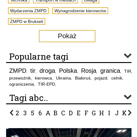
Technika
Transport w mediach
Uwaga
Wydarzenia ZMPD
Wynagrodzenie kierowców
ZMPD w Brukseli
Pokaż
Popularne tagi
ZMPD
tir
droga
Polska
Rosja
granica
TIR
,
,
,
,
,
,
,
przewoźnik
kierowca
Ukraina
Białoruś
pojazd
celnik
,
,
,
,
,
,
ograniczenia
TIR-EPD
,
,
Tagi abc..
2
3
5
6
A
B
C
D
E
F
G
H
I
J
K
L
P
R
S
Ś
T
U
V
W
Z