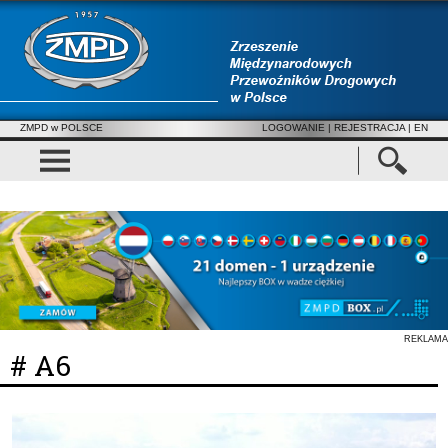
ZMPD w POLSCE
LOGOWANIE
|
REJESTRACJA
| EN
REKLAMA
# A6