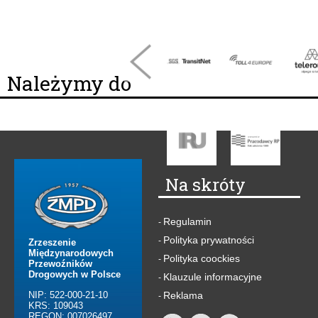
Należymy do
Na skróty
Regulamin
-
Polityka prywatności
-
Zrzeszenie
Międzynarodowych
Polityka coockies
-
Przewoźników
Drogowych w Polsce
Klauzule informacyjne
-
NIP: 522-000-21-10
Reklama
-
KRS: 109043
REGON: 007026497