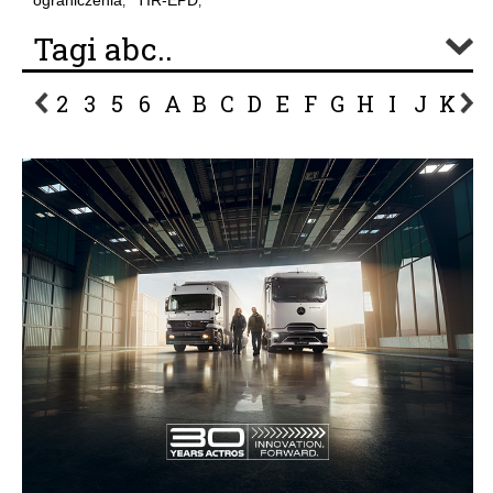
ograniczenia
TIR-EPD
,
,
Tagi abc..
2
3
5
6
A
B
C
D
E
F
G
H
I
J
K
L
P
R
S
Ś
T
U
V
W
Z