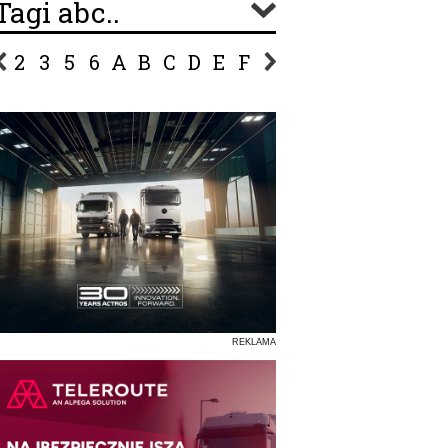
Tagi abc..
2
3
5
6
A
B
C
D
E
F
G
H
I
J
K
L
Ł
P
R
S
Ś
T
U
V
W
Z
REKLAMA