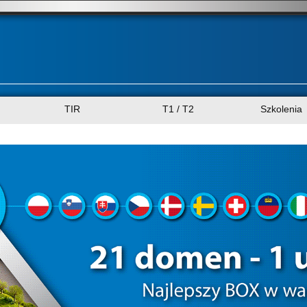
TIR
T1 / T2
Szkolenia