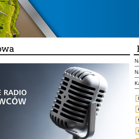
towa
N
N
K