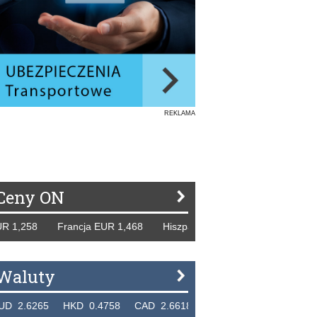
REKLAMA
Ceny ON
58 Francja EUR 1,468 Hiszpania EUR 1,229 WB GBP 1,318 R
Waluty
5 HKD 0.4758 CAD 2.6618 NZD 2.1914 SGD 2.9123 EUR