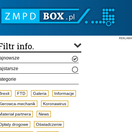
REKLAMA
Filtr info.
ajnowsze
ajstarsze
ategorie
Brexit
FTD
Galeria
Informacje
Kierowca-mechanik
Koronawirus
Materiał partnera
News
Opłaty drogowe
Oświadczenie