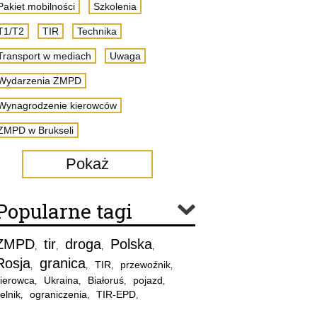
Pakiet mobilności
Szkolenia
T1/T2
TIR
Technika
Transport w mediach
Uwaga
Wydarzenia ZMPD
Wynagrodzenie kierowców
ZMPD w Brukseli
Pokaż
Popularne tagi
ZMPD
tir
droga
Polska
,
,
,
,
Rosja
granica
TIR
przewoźnik
,
,
,
,
ierowca
Ukraina
Białoruś
pojazd
,
,
,
,
elnik
ograniczenia
TIR-EPD
,
,
,