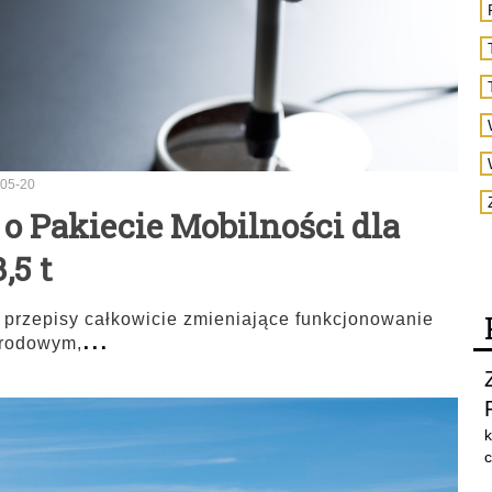
05-20
o Pakiecie Mobilności dla
,5 t
 przepisy całkowicie zmieniające funkcjonowanie
...
arodowym,
k
c