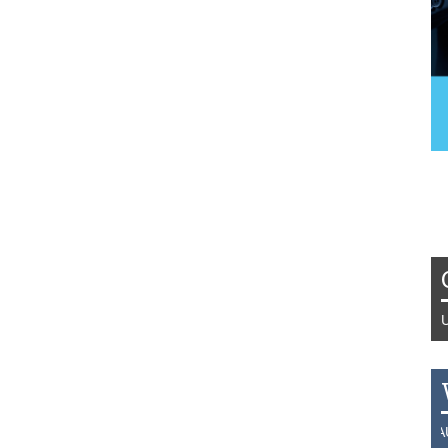
Tydzień 42/2019 r. Niemcy EUR 1,2
THB 0.1129 USD 3.7324 AUD 2.626