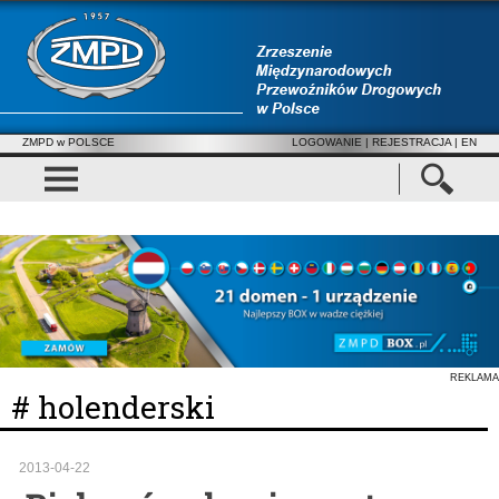
ZMPD w POLSCE
LOGOWANIE
|
REJESTRACJA
| EN
REKLAMA
# holenderski
2013-04-22