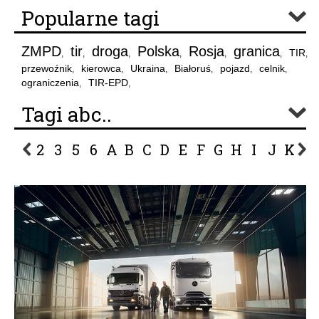
Popularne tagi
ZMPD
tir
droga
Polska
Rosja
granica
TIR
,
,
,
,
,
,
,
przewoźnik
kierowca
Ukraina
Białoruś
pojazd
celnik
,
,
,
,
,
,
ograniczenia
TIR-EPD
,
,
Tagi abc..
2
3
5
6
A
B
C
D
E
F
G
H
I
J
K
L
P
R
S
Ś
T
U
V
W
Z