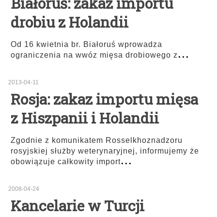
Białoruś: zakaz importu
drobiu z Holandii
Od 16 kwietnia br. Białoruś wprowadza
...
ograniczenia na wwóz mięsa drobiowego z
2013-04-11
Rosja: zakaz importu mięsa
z Hiszpanii i Holandii
Zgodnie z komunikatem Rosselkhoznadzoru
rosyjskiej służby weterynaryjnej, informujemy że
...
obowiązuje całkowity import
2008-04-24
Kancelarie w Turcji