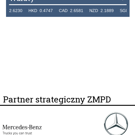
2.6230 HKD 0.4747 CAD 2.6581 NZD 2.1889 SGD 2.904
Partner strategiczny ZMPD