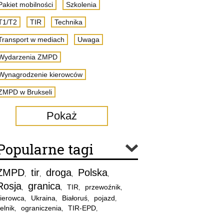
Pakiet mobilności
Szkolenia
T1/T2
TIR
Technika
Transport w mediach
Uwaga
Wydarzenia ZMPD
Wynagrodzenie kierowców
ZMPD w Brukseli
Pokaż
Popularne tagi
ZMPD
tir
droga
Polska
,
,
,
,
Rosja
granica
TIR
przewoźnik
,
,
,
,
ierowca
Ukraina
Białoruś
pojazd
,
,
,
,
elnik
ograniczenia
TIR-EPD
,
,
,