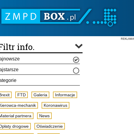
REKLAMA
Filtr info.
ajnowsze
ajstarsze
ategorie
Brexit
FTD
Galeria
Informacje
Kierowca-mechanik
Koronawirus
Materiał partnera
News
Opłaty drogowe
Oświadczenie