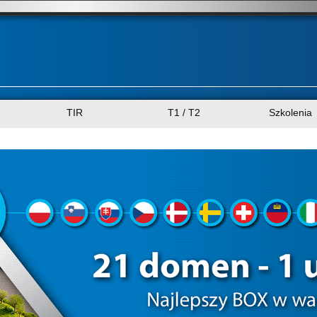
TIR
T1 / T2
Szkolenia