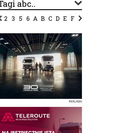
Tagi abc..
2
3
5
6
A
B
C
D
E
F
G
H
I
J
K
L
Ł
P
R
S
Ś
T
U
V
W
Z
REKLAMA