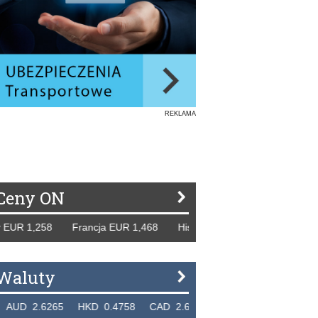
REKLAMA
Ceny ON
,258 Francja EUR 1,468 Hiszpania EUR 1,229 WB GBP 1,31
Waluty
6265 HKD 0.4758 CAD 2.6618 NZD 2.1914 SGD 2.9123 