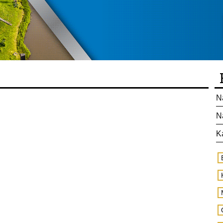
N
N
K