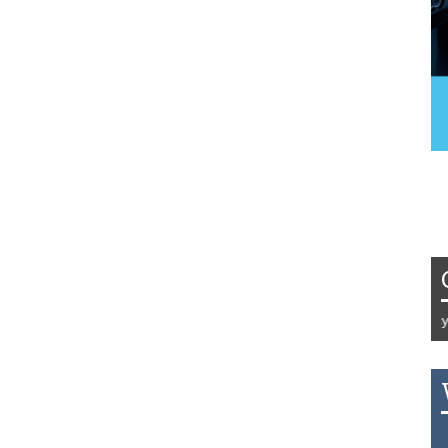
Tydzień 42/2019 r. Niemcy EUR 1
THB 0.1129 USD 3.7324 AUD 2.