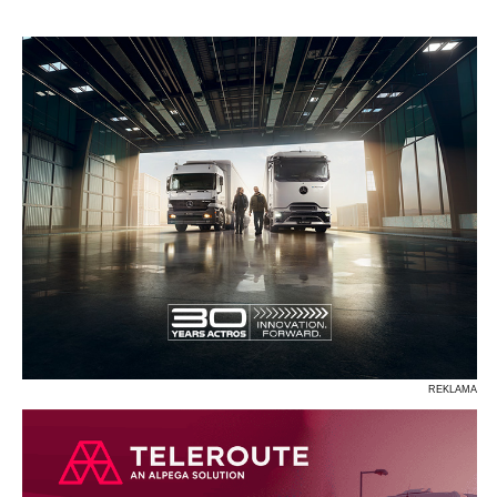
P
R
S
Ś
T
U
V
W
Z
REKLAMA