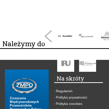
Należymy do
Na skróty
Regulamin
-
Polityka prywatności
-
Zrzeszenie
Międzynarodowych
Polityka coockies
-
Przewoźników