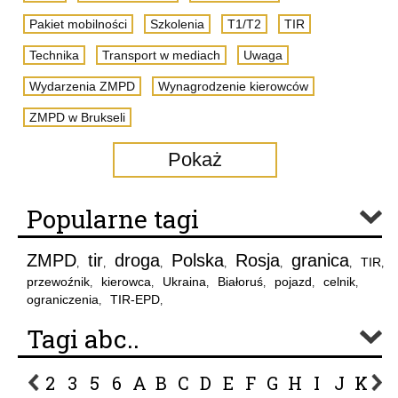
Pakiet mobilności
Szkolenia
T1/T2
TIR
Technika
Transport w mediach
Uwaga
Wydarzenia ZMPD
Wynagrodzenie kierowców
ZMPD w Brukseli
Pokaż
Popularne tagi
ZMPD
tir
droga
Polska
Rosja
granica
TIR
,
,
,
,
,
,
,
przewoźnik
kierowca
Ukraina
Białoruś
pojazd
celnik
,
,
,
,
,
,
ograniczenia
TIR-EPD
,
,
Tagi abc..
2
3
5
6
A
B
C
D
E
F
G
H
I
J
K
L