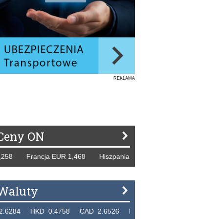
REKLAMA
Ceny ON
8 Francja EUR 1,468 Hiszpania EUR 1,229 WB GBP 1,318 R
Waluty
4 HKD 0.4758 CAD 2.6526 NZD 2.1871 SGD 2.9103 EUR 