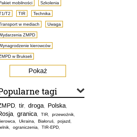
Pakiet mobilności
Szkolenia
T1/T2
TIR
Technika
Transport w mediach
Uwaga
Wydarzenia ZMPD
Wynagrodzenie kierowców
ZMPD w Brukseli
Pokaż
Popularne tagi
ZMPD
tir
droga
Polska
,
,
,
,
Rosja
granica
TIR
przewoźnik
,
,
,
,
ierowca
Ukraina
Białoruś
pojazd
,
,
,
,
elnik
ograniczenia
TIR-EPD
,
,
,