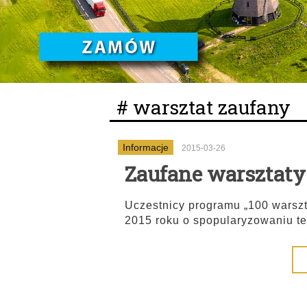
# warsztat zaufany
Informacje
2015-03-26
Zaufane warsztat
Uczestnicy programu „100 warsz
2015 roku o spopularyzowaniu t