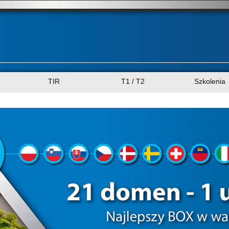
TIR
T1 / T2
Szkolenia