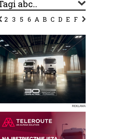
Tagi abc..
2
3
5
6
A
B
C
D
E
F
G
H
I
J
K
L
Ł
P
R
S
Ś
T
U
V
W
Z
REKLAMA