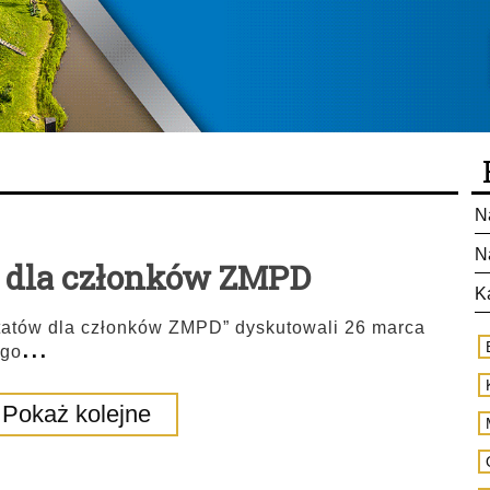
N
N
y dla członków ZMPD
K
tatów dla członków ZMPD” dyskutowali 26 marca
...
ego
Pokaż kolejne