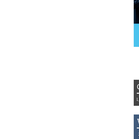
Tydzień 42/2019 r. Niemcy EUR 1,25
THB 0.1123 USD 3.7320 AUD 2.628