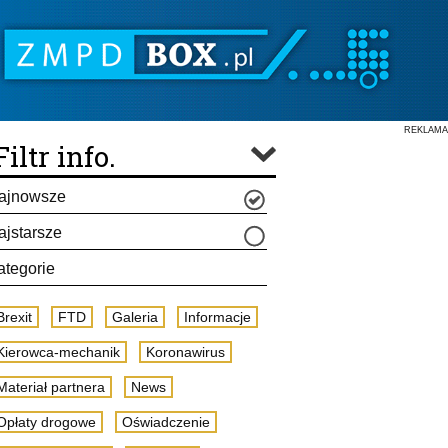
REKLAMA
Filtr info.
ajnowsze
ajstarsze
ategorie
Brexit
FTD
Galeria
Informacje
Kierowca-mechanik
Koronawirus
Materiał partnera
News
Opłaty drogowe
Oświadczenie