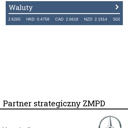
Waluty
265 HKD 0.4758 CAD 2.6618 NZD 2.1914 SGD 2.9123 E
Partner strategiczny ZMPD