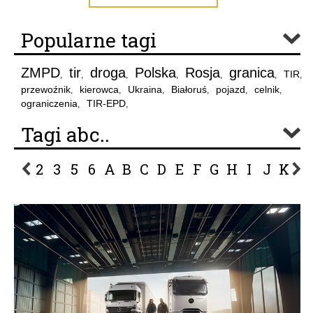
Popularne tagi
ZMPD
tir
droga
Polska
Rosja
granica
TIR
,
,
,
,
,
,
,
przewoźnik
kierowca
Ukraina
Białoruś
pojazd
celnik
,
,
,
,
,
,
ograniczenia
TIR-EPD
,
,
Tagi abc..
2
3
5
6
A
B
C
D
E
F
G
H
I
J
K
L
P
R
S
Ś
T
U
V
W
Z