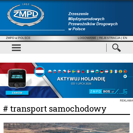
ZMPD w POLSCE
LOGOWANIE
|
REJESTRACJA
| EN
REKLAMA
# transport samochodowy