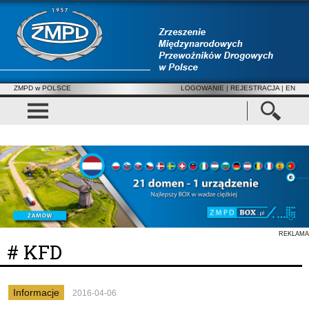
ZMPD w POLSCE
LOGOWANIE
|
REJESTRACJA
| EN
REKLAMA
# KFD
Informacje
2016-04-06