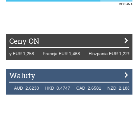
REKLAMA
Ceny ON
 EUR 1,258 Francja EUR 1,468 Hiszpania EUR 1,229 WB GB
Waluty
UD 2.6230 HKD 0.4747 CAD 2.6581 NZD 2.1889 SGD 2.