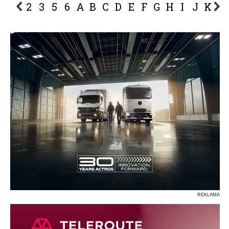
2
3
5
6
A
B
C
D
E
F
G
H
I
J
K
L
P
R
S
Ś
T
U
V
W
Z
REKLAMA