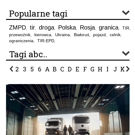
Popularne tagi
ZMPD
tir
droga
Polska
Rosja
granica
TIR
,
,
,
,
,
,
,
przewoźnik
kierowca
Ukraina
Białoruś
pojazd
celnik
,
,
,
,
,
,
ograniczenia
TIR-EPD
,
,
Tagi abc..
2
3
5
6
A
B
C
D
E
F
G
H
I
J
K
L
P
R
S
Ś
T
U
V
W
Z