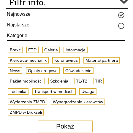
Filtr info.
Najnowsze
Najstarsze
Kategorie
Brexit
FTD
Galeria
Informacje
Kierowca-mechanik
Koronawirus
Materiał partnera
News
Opłaty drogowe
Oświadczenie
Pakiet mobilności
Szkolenia
T1/T2
TIR
Technika
Transport w mediach
Uwaga
Wydarzenia ZMPD
Wynagrodzenie kierowców
ZMPD w Brukseli
Pokaż