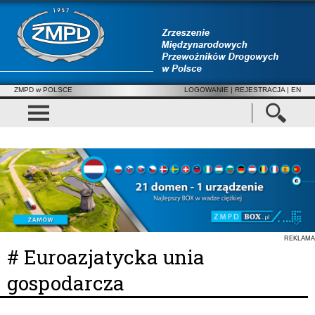
ZMPD w POLSCE
LOGOWANIE
|
REJESTRACJA
| EN
REKLAMA
# Euroazjatycka unia
gospodarcza