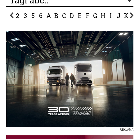
Tagi abc..
2
3
5
6
A
B
C
D
E
F
G
H
I
J
K
L
P
R
S
Ś
T
U
V
W
Z
REKLAMA