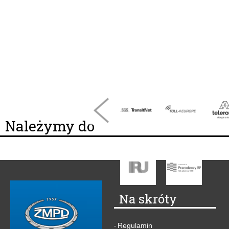
Należymy do
Na skróty
Regulamin
-