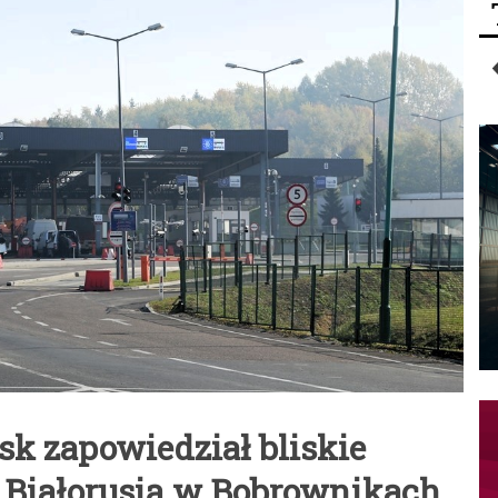
sk zapowiedział bliskie
z Białorusią w Bobrownikach