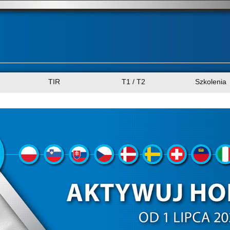
TIR
T1 / T2
Szkolenia