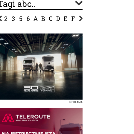
Tagi abc..
2
3
5
6
A
B
C
D
E
F
G
H
I
J
K
L
Ł
P
R
S
Ś
T
U
V
W
Z
REKLAMA