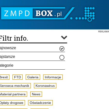
REKLAMA
Filtr info.
ajnowsze
ajstarsze
ategorie
Brexit
FTD
Galeria
Informacje
Kierowca-mechanik
Koronawirus
Materiał partnera
News
Opłaty drogowe
Oświadczenie