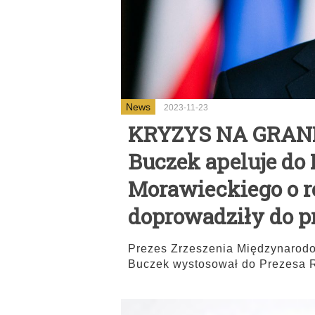
News
2023-11-23
KRYZYS NA GRANIC
Buczek apeluje do
Morawieckiego o r
doprowadziły do p
Prezes Zrzeszenia Międzynarod
Buczek wystosował do Prezesa 