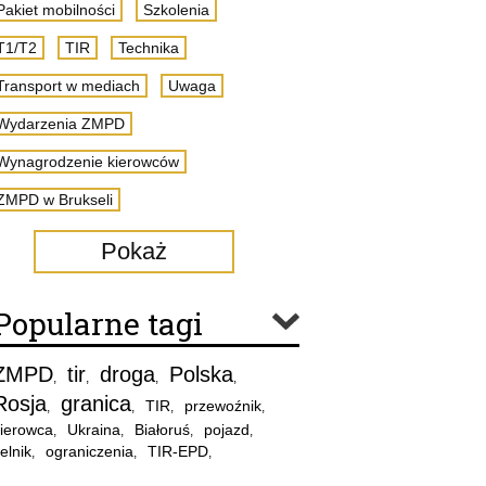
Pakiet mobilności
Szkolenia
T1/T2
TIR
Technika
Transport w mediach
Uwaga
Wydarzenia ZMPD
Wynagrodzenie kierowców
ZMPD w Brukseli
Pokaż
Popularne tagi
ZMPD
tir
droga
Polska
,
,
,
,
Rosja
granica
TIR
przewoźnik
,
,
,
,
ierowca
Ukraina
Białoruś
pojazd
,
,
,
,
elnik
ograniczenia
TIR-EPD
,
,
,