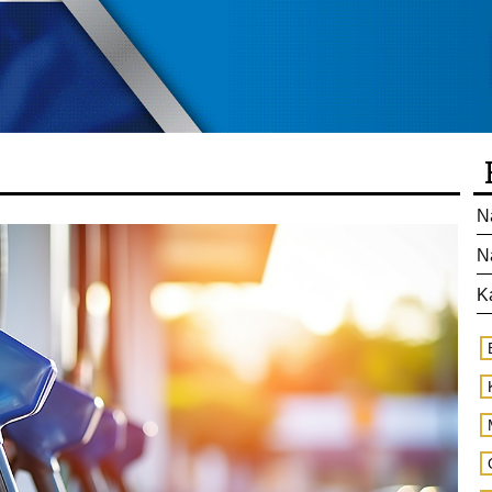
N
N
K