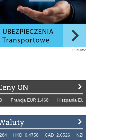
REKLAMA
Ceny ON
ancja EUR 1,468 Hiszpania EUR 1,229 WB GBP 1,318 Rosja 
Waluty
D 0.4758 CAD 2.6526 NZD 2.1871 SGD 2.9103 EUR 4.30