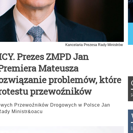
Kancelaria Prezesa Rady Ministrów
Y. Prezes ZMPD Jan
 Premiera Mateusza
ozwiązanie problemów, które
rotestu przewoźników
Tydzień 42/2019 r. Niemcy EUR 1,258 Fr
owych Przewoźników Drogowych w Polsce Jan
Rady Ministr&oacu
THB 0.1123 USD 3.7320 AUD 2.6284 HK